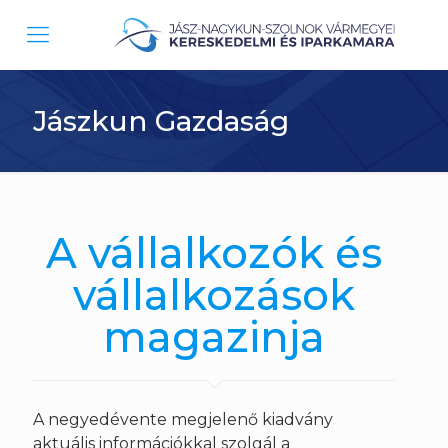
Jászkun Gazdaság
A vállalkozók és
vállalkozások
magazinja
A negyedévente megjelenő kiadvány
aktuális információkkal szolgál a