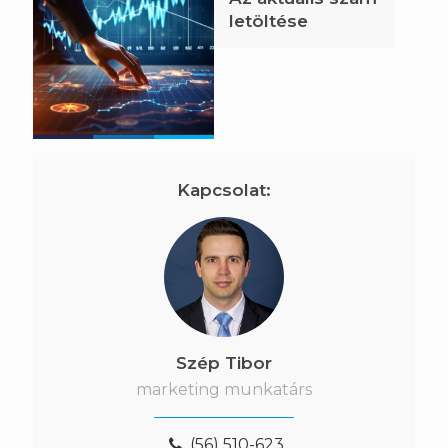
letöltése
Kapcsolat:
Szép Tibor
marketing munkatárs
(56) 510-623