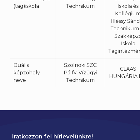
(tag)iskola
Technikum
Iskola és
Kollégiu
Illéssy Sán
Technikum 
Szakképz
Iskola
Tagintézmé
Duális
Szolnoki SZC
CLAAS
képzőhely
Pálfy-Vízügyi
HUNGÁRIA K
neve
Technikum
Iratkozzon fel hírlevelünkre!