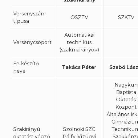
Versenyszám
OSZTV
SZKTV
típusa
Automatikai
Versenycsoport
technikus
(szakmairányok)
Felkészítő
Takács Péter
Szabó Lász
neve
Nagykun
Baptista
Oktatási
Központ
Általános Isk
Gimnázium
Szakirányú
Szolnoki SZC
Technikum
oktatást végző
Pálfy-Vízügyi
Szakképz