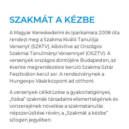
SZAKMÁT A KÉZBE
A Magyar Kereskedelmi és Iparkamara 2008 óta
rendezi meg a Szakma Kiváló Tanulója
Versenyt (SZKTV), kibővítve az Országos
Szakmai Tanulmányi Versennyel (OSZTV). A
versenyek országos döntőjére Budapesten, az
évente megrendezésre kerülő Szakma Sztár
Fesztiválon kerül sor. A rendezvénynek a
Hungexpo Vásárközpont ad otthont.
A versenyek célkitűzése a gyakorlatigényes,
„fizikai” szakmák társadalmi elismertségének és
vonzerejének növelése a szakmatanulás
népszerűsítése révén, a „Szakmát a kézbe”
szlogen jegyében.