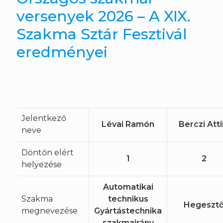
versenyek 2026 – A XIX.
Szakma Sztár Fesztivál
eredményei
Jelentkező
Lévai Ramón
Berczi Atti
neve
Döntőn elért
1
2
helyezése
Automatikai
Szakma
technikus
Hegeszt
megnevezése
Gyártástechnika
szakmairány