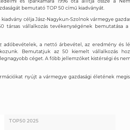
edelmi és Iparkamara 1996 óta állítja össze a Nem
zdaságát bemutató TOP 50 című kiadványát.
 kiadvány célja Jász-Nagykun-Szolnok vármegye gazdas
50 társas vállalkozás tevékenységének bemutatása a 
z adóbevételek, a nettó árbevétel, az eredmény és l
lkozunk. Bemutatjuk az 50 kiemelt vállalkozás hozz
 legnagyobb céget. A főbb jellemzőket kistérségi és ne
ormációkat nyújt a vármegye gazdasági életének megi
TOP50 2025