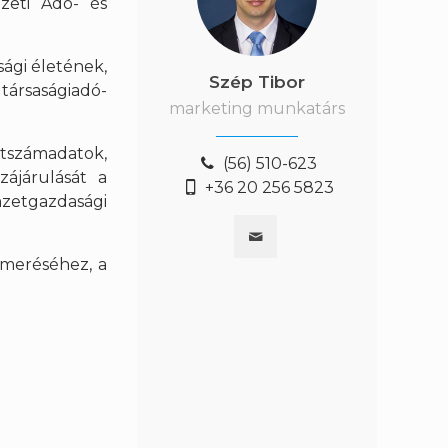
zeti Adó- és
ági életének,
Szép Tibor
társaságiadó-
marketing munkatárs
étszámadatok,
(56) 510-623
ájárulását a
+36 20 256 5823
mzetgazdasági
smeréséhez, a