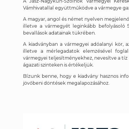
A Jász-Nagykun-Szolnok Vármegyei Keresk
Vámhivatallal együttműködve a vármegye ga
A magyar, angol és német nyelven megjelenő
illetve a vármegyét leginkább befolyásoló 
bevallások adatainak tükrében.
A kiadványban a vármegyei adóalanyi kör, a
illetve a mérlegadatok elemzésével fogla
vármegyei teljesítményekhez, nevesítve a tíz
ágazati szinteken is értékeljük.
Bízunk benne, hogy e kiadvány hasznos inf
jövőbeni döntések megalapozásához.