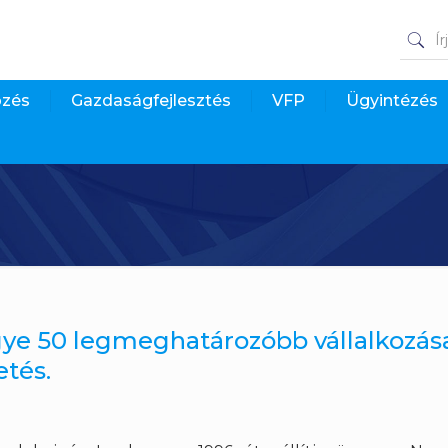
pzés
Gazdaságfejlesztés
VFP
Ügyintézés
ye 50 legmeghatározóbb vállalkozás
etés.