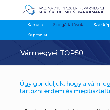
Kamara
Szolgáltatások
Szakké
Kapcsolat
Vármegyei TOP50
Úgy gondoljuk, hogy a vármeg
tartozni érdem és megtisztelt