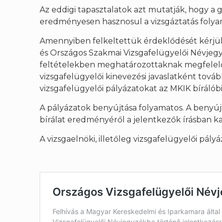
Az eddigi tapasztalatok azt mutatják, hogy a
eredményesen hasznosul a vizsgáztatás foly
Amennyiben felkeltettük érdeklődését kérjük,
és Országos Szakmai Vizsgafelügyelői Névjegy
feltételekben meghatározottaknak megfelelően 
vizsgafelügyelői kinevezési javaslatként továb
vizsgafelügyelői pályázatokat az MKIK bírálób
A pályázatok benyújtása folyamatos. A benyújt
bírálat eredményéről a jelentkezők írásban ka
A vizsgaelnöki, illetőleg vizsgafelügyelői pál