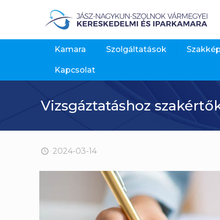
Kamara
Szolgáltatások
Szakké
Kapcsolat
Vizsgáztatáshoz szakértő
2024-03-14