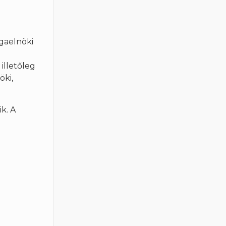
sgaelnöki
illetőleg
öki,
k. A