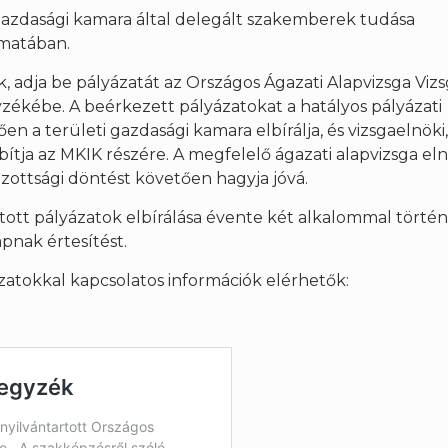
 gazdasági kamara által delegált szakemberek tudása
amatában.
 adja be pályázatát az Országos Ágazati Alapvizsga Viz
zékébe. A beérkezett pályázatokat a hatályos pályázati
a területi gazdasági kamara elbírálja, és vizsgaelnöki, 
bítja az MKIK részére. A megfelelő ágazati alapvizsga eln
izottsági döntést követően hagyja jóvá.
ott pályázatok elbírálása évente két alkalommal történi
pnak értesítést.
yázatokkal kapcsolatos információk elérhetők: