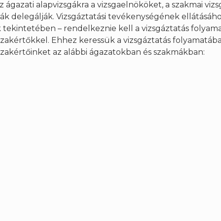
z ágazati alapvizsgákra a vizsgaelnököket, a szakmai vizs
ák delegálják. Vizsgáztatási tevékenységének ellátásáho
 tekintetében – rendelkeznie kell a vizsgáztatás folya
szakértőkkel. Ehhez keressük a vizsgáztatás folyamatáb
szakértőinket az alábbi ágazatokban és szakmákban: