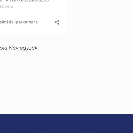
öki Névjegyzék