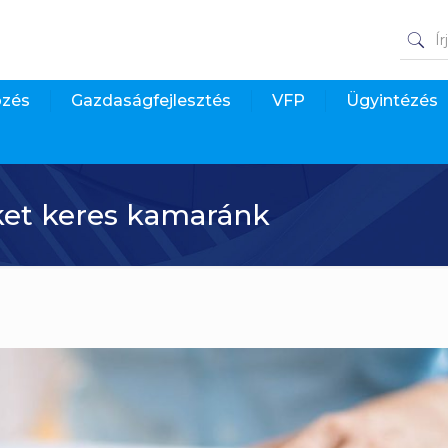
pzés
Gazdaságfejlesztés
VFP
Ügyintézés
ket keres kamaránk