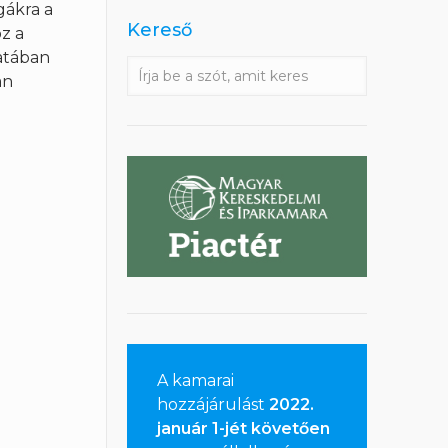
gákra a
Kereső
z a
matában
an
A kamarai
hozzájárulást
2022.
január 1-jét követően