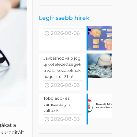
Legfrissebb hírek
2026-08-06
Javításhoz való jog:
új kötelezettségek
a vállalkozásoknak
augusztus 31-től
2026-08-03
Több adó- és
vámszabály is
változik
2026-08-03
gákat a
kkreditált