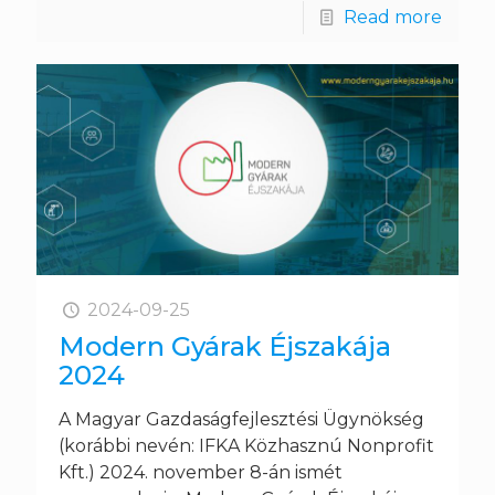
Read more
2024-09-25
Modern Gyárak Éjszakája
2024
A Magyar Gazdaságfejlesztési Ügynökség
(korábbi nevén: IFKA Közhasznú Nonprofit
Kft.) 2024. november 8-án ismét