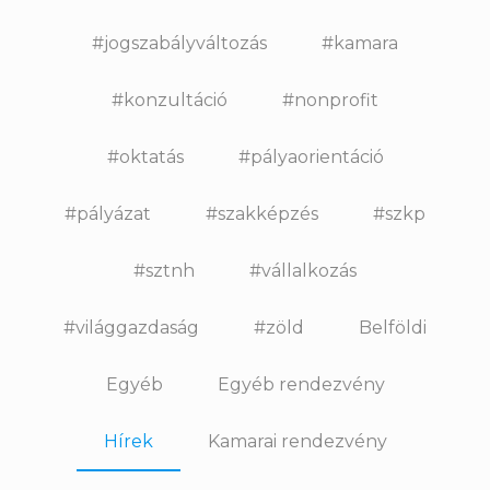
#jogszabályváltozás
#kamara
#konzultáció
#nonprofit
#oktatás
#pályaorientáció
#pályázat
#szakképzés
#szkp
#sztnh
#vállalkozás
#világgazdaság
#zöld
Belföldi
Egyéb
Egyéb rendezvény
Hírek
Kamarai rendezvény