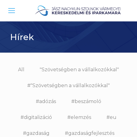
Hírek
All
"Szövetségben a vállalkozókkal"
#"Szövetségben a vállalkozókkal"
#adózás
#beszámoló
#digitalizáció
#elemzés
#eu
#gazdaság
#gazdaságfejlesztés