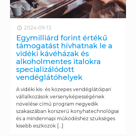
2024-09-13
Egymilliárd forint értékű
támogatást hívhatnak le a
vidéki kávéházak és
alkoholmentes italokra
specializálódott
vendéglátóhelyek
A vidéki kis- és közepes vendéglátóipari
vállalkozások versenyképességének
növelése című program negyedik
szakaszában korszerű konyhatechnológiai
és a mindennapi működéshez szükséges
kisebb eszközök
[…]