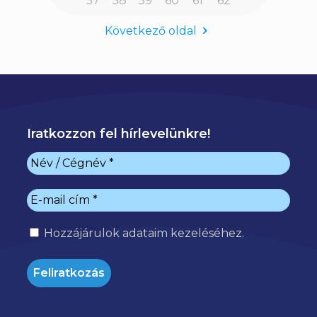
57
58
59
60
61
62
Következő oldal
Iratkozzon fel hírlevelünkre!
Hozzájárulok
adataim kezeléséhez.