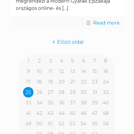
megrendezi a Modern Gyárak Éjszakája
országos online- és
[…]
Read more
Előző oldal
1
2
3
4
5
6
7
8
9
10
11
12
13
14
15
16
17
18
19
20
21
22
23
24
25
26
27
28
29
30
31
32
33
34
35
36
37
38
39
40
41
42
43
44
45
46
47
48
49
50
51
52
53
54
55
56