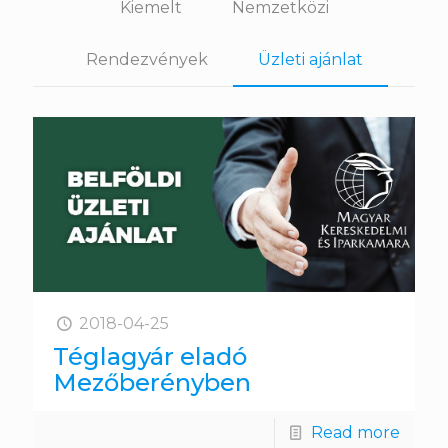
Kiemelt
Nemzetközi
Rendezvények
Üzleti ajánlat
2018-04-25
Téglagyár eladó
Mezőberényben
Read more