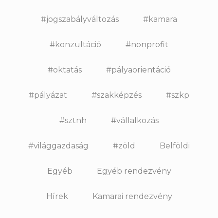
#jogszabályváltozás
#kamara
#konzultáció
#nonprofit
#oktatás
#pályaorientáció
#pályázat
#szakképzés
#szkp
#sztnh
#vállalkozás
#világgazdaság
#zöld
Belföldi
Egyéb
Egyéb rendezvény
Hírek
Kamarai rendezvény