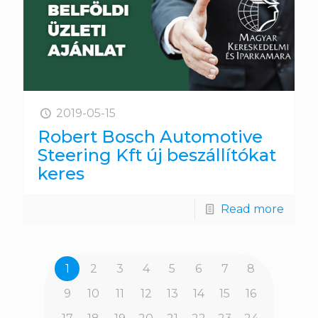
2019-05-15
Robert Bosch Automotive
Steering Kft új beszállítókat
keres
Read more
1
2
3
4
5
6
7
8
9
10
11
12
13
14
15
16