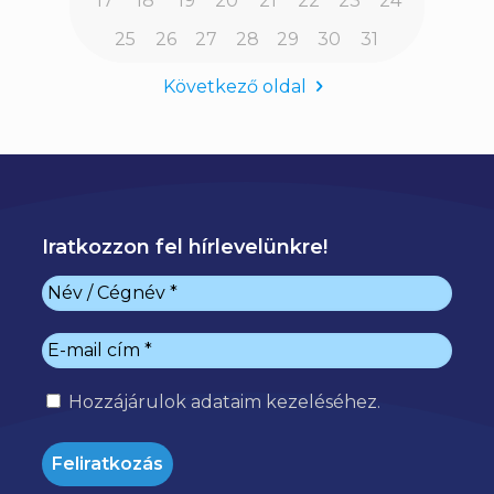
17
18
19
20
21
22
23
24
25
26
27
28
29
30
31
Következő oldal
Iratkozzon fel hírlevelünkre!
Hozzájárulok
adataim kezeléséhez.