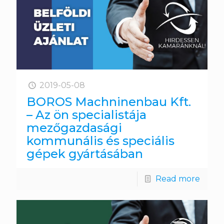
2019-05-08
BOROS Machninenbau Kft.
– Az ön specialistája
mezőgazdasági
kommunális és speciális
gépek gyártásában
Read more