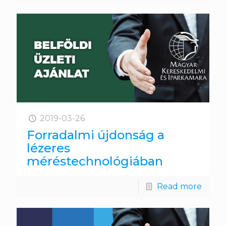
2019-03-26
Forradalmi újdonság a
lézeres
méréstechnológiában
Read more