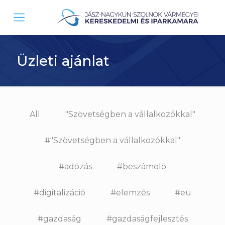
Üzleti ajánlat
All
"Szövetségben a vállalkozókkal"
#"Szövetségben a vállalkozókkal"
#adózás
#beszámoló
#digitalizáció
#elemzés
#eu
#gazdaság
#gazdaságfejlesztés