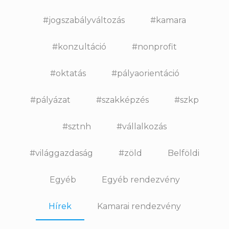
#jogszabályváltozás
#kamara
#konzultáció
#nonprofit
#oktatás
#pályaorientáció
#pályázat
#szakképzés
#szkp
#sztnh
#vállalkozás
#világgazdaság
#zöld
Belföldi
Egyéb
Egyéb rendezvény
Hírek
Kamarai rendezvény