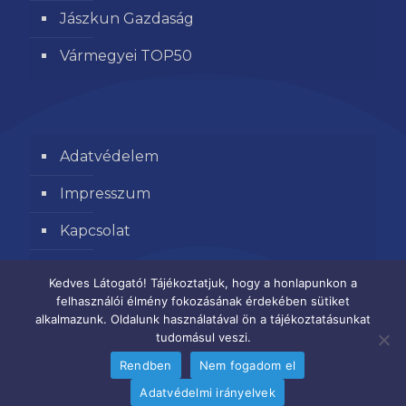
Jászkun Gazdaság
Vármegyei TOP50
Adatvédelem
Impresszum
Kapcsolat
Segítse kamaránk munkáját
Kedves Látogató! Tájékoztatjuk, hogy a honlapunkon a
felhasználói élmény fokozásának érdekében sütiket
alkalmazunk. Oldalunk használatával ön a tájékoztatásunkat
tudomásul veszi.
Rendben
Nem fogadom el
Adatvédelmi irányelvek