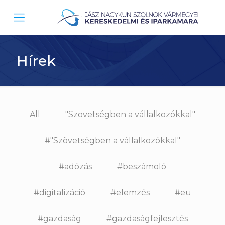
Hírek
All
"Szövetségben a vállalkozókkal"
#"Szövetségben a vállalkozókkal"
#adózás
#beszámoló
#digitalizáció
#elemzés
#eu
#gazdaság
#gazdaságfejlesztés