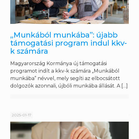
„Munkából munkába”: újabb
támogatási program indul kkv-
k számára
Magyarország Kormánya új támogatási
programot indít a kkv-k számára „Munkából
munkába” névvel, mely segíti az elbocsátott
dolgozók azonnali, újbóli munkába állását. A
[…]
2025-01-17