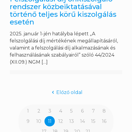
rendszer közbeiktatásával
történő teljes körű kiszolgálás
esetén
2025. január 1-jén hatályba lépett „A
felszolgálási díj mértékének megállapításáról,
valamint a felszolgálási díj alkalmazásának és
felhasználásának szabályairól” szóló 44/2024
(XII.09.) NGM
[…]
Előző oldal
1
2
3
4
5
6
7
8
9
10
11
12
13
14
15
16
17
18
19
20
21