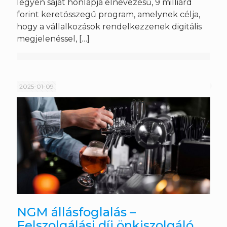
legyen saját honlapja elnevezésű, 9 milliárd
forint keretösszegű program, amelynek célja,
hogy a vállalkozások rendelkezzenek digitális
megjelenéssel,
[…]
2025-01-09
NGM állásfoglalás –
Felszolgálási díj önkiszolgáló