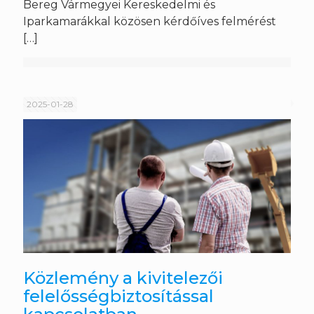
Bereg Vármegyei Kereskedelmi és
Iparkamarákkal közösen kérdőíves felmérést
[…]
2025-01-28
Közlemény a kivitelezői
felelősségbiztosítással