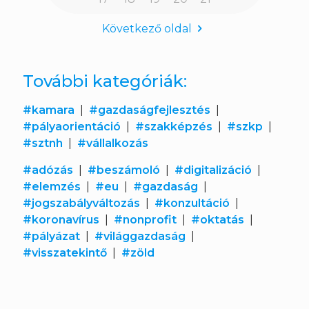
Következő oldal
További kategóriák:
#kamara
|
#gazdaságfejlesztés
|
#pályaorientáció
|
#szakképzés
|
#szkp
|
#sztnh
|
#vállalkozás
#adózás
|
#beszámoló
|
#digitalizáció
|
#elemzés
|
#eu
|
#gazdaság
|
#jogszabályváltozás
|
#konzultáció
|
#koronavírus
|
#nonprofit
|
#oktatás
|
#pályázat
|
#világgazdaság
|
#visszatekintő
|
#zöld