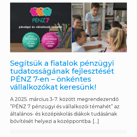
Segítsük a fiatalok pénzügyi
tudatosságának fejlesztését
PÉNZ 7-en – önkéntes
vállalkozókat keresünk!
A 2025. március 3-7. között megrendezendő
”PÉNZ 7 pénzügyi és vállalkozói témahét” az
általános- és középiskolás diákok tudásának
bővítését helyezi a középpontba.
[…]