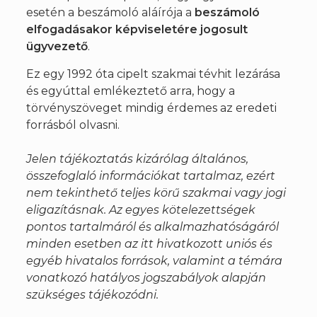
esetén a beszámoló aláírója a
beszámoló
elfogadásakor képviseletére jogosult
ügyvezető
.
Ez egy 1992 óta cipelt szakmai tévhit lezárása
és egyúttal emlékeztető arra, hogy a
törvényszöveget mindig érdemes az eredeti
forrásból olvasni.
Jelen tájékoztatás kizárólag általános,
összefoglaló információkat tartalmaz, ezért
nem tekinthető teljes körű szakmai vagy jogi
eligazításnak. Az egyes kötelezettségek
pontos tartalmáról és alkalmazhatóságáról
minden esetben az itt hivatkozott uniós és
egyéb hivatalos források, valamint a témára
vonatkozó hatályos jogszabályok alapján
szükséges tájékozódni.