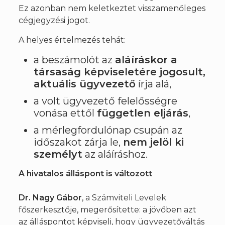
Ez azonban nem keletkeztet visszamenőleges
cégjegyzési jogot.
A helyes értelmezés tehát:
a beszámolót az
aláíráskor a
társaság képviseletére jogosult,
aktuális ügyvezető
írja alá,
a volt ügyvezető felelősségre
vonása ettől
független eljárás
,
a mérlegfordulónap csupán az
időszakot zárja le,
nem jelöl ki
személyt
az aláíráshoz.
A hivatalos álláspont is változott
Dr. Nagy Gábor
, a Számviteli Levelek
főszerkesztője, megerősítette: a jövőben azt
az álláspontot képviseli, hogy ügyvezetőváltás