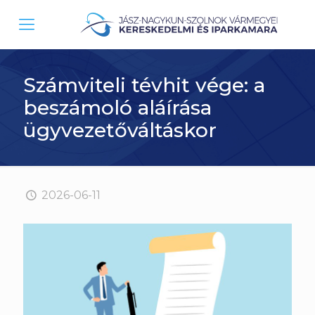
Számviteli tévhit vége: a
beszámoló aláírása
ügyvezetőváltáskor
2026-06-11