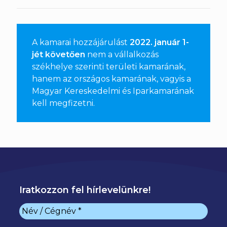
A kamarai hozzájárulást
2022. január 1-
jét követően
nem a vállalkozás
székhelye szerinti területi kamarának,
hanem az országos kamarának, vagyis a
Magyar Kereskedelmi és Iparkamarának
kell megfizetni
.
Iratkozzon fel hírlevelünkre!