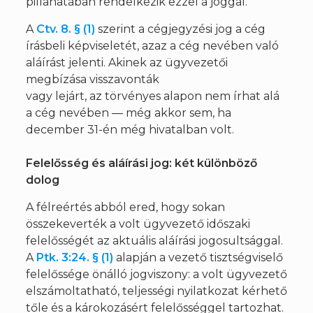
pillanatában rendelkezik ezzel a joggal.
A
Ctv. 8. § (1)
szerint a cégjegyzési jog a cég
írásbeli képviseletét, azaz a cég nevében való
aláírást jelenti. Akinek az ügyvezetői
megbízása visszavonták
vagy lejárt, az törvényes alapon nem írhat alá
a cég nevében — még akkor sem, ha
december 31-én még hivatalban volt.
Felelősség és aláírási jog: két különböző
dolog
A félreértés abból ered, hogy sokan
összekeverték a volt ügyvezető időszaki
felelősségét az aktuális aláírási jogosultsággal.
A
Ptk. 3:24. § (1)
alapján a vezető tisztségviselő
felelőssége önálló jogviszony: a volt ügyvezető
elszámoltatható, teljességi nyilatkozat kérhető
tőle és a károkozásért felelősséggel tartozhat.