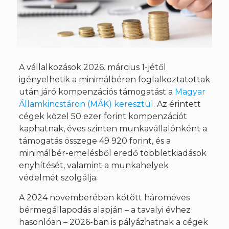
A vállalkozások 2026. március 1-jétől
igényelhetik a minimálbéren foglalkoztatottak
után járó kompenzációs támogatást a
Magyar
Államkincstáron (MÁK) keresztül
. Az érintett
cégek közel 50 ezer forint kompenzációt
kaphatnak, éves szinten munkavállalónként a
támogatás összege 49 920 forint, és a
minimálbér-emelésből eredő többletkiadások
enyhítését, valamint a munkahelyek
védelmét szolgálja.​
A 2024 novemberében kötött hároméves
bérmegállapodás alapján – a tavalyi évhez
hasonlóan – 2026-ban is pályázhatnak a cégek