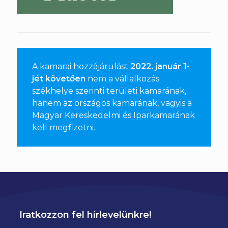
A kamarai hozzájárulást
2022. január 1-
jét követően
nem a vállalkozás
székhelye szerinti területi kamarának,
hanem az országos kamarának, vagyis a
Magyar Kereskedelmi és Iparkamarának
kell megfizetni
.
Iratkozzon fel hírlevelünkre!