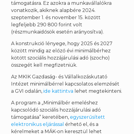
támogatásra. Ez azokra a munkavállalókra
vonatkozik, akiknek alapbére 2024.
szeptember 1. és november 15. között
legfeljebb 290 800 forint volt
(részmunkaidősök esetén arányosítva).
A konstrukció lényege, hogy 2025 és 2027
között mindig az előző évi minimálbérhez
kötött szociális hozzájárulási adó (szocho)
összegét kell megfizetniük.
Az MKIK Gazdaság- és Vállalkozáskutató
Intézet minimálbérrel kapcsolatos elemzését
a GVI odalán,
ide kattintva
lehet megtekinteni.
A program a „Minimálbér emeléshez
kapcsolódó szociális hozzájárulási adó
támogatása” keretében,
egyszerűsített
elektronikus eljárással
érhető el, és a
kérelmeket a MÁK-on keresztül lehet