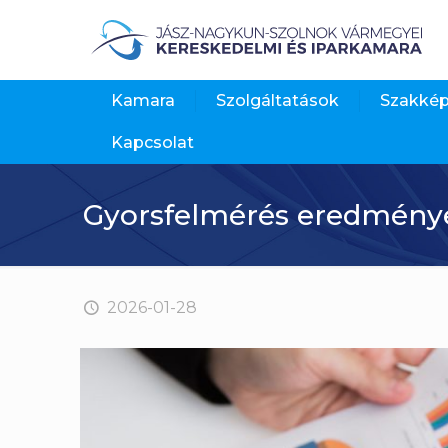
Kamara
Szolgáltatások
Szakké
Kapcsolat
Gyorsfelmérés eredménye 
2026-01-28