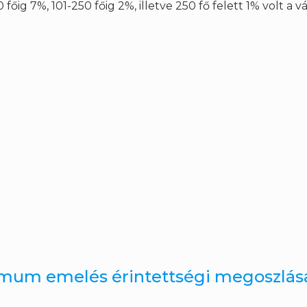
0 főig 7%, 101-250 főig 2%, illetve 250 fő felett 1% volt a 
imum emelés érintettségi megoszlás