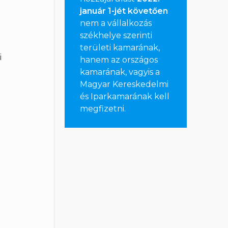
január 1-jét követően
nem a vállalkozás
székhelye szerinti
területi kamarának,
i
hanem az országos
kamarának, vagyis a
Magyar Kereskedelmi
és Iparkamarának kell
megfizetni
.