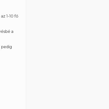
az 1-10 fő
vésbé a
t pedig