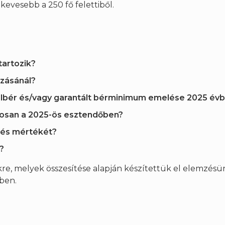
gkevesebb a 250 fő felettiből.
tartozik?
ozásánál?
imálbér és/vagy garantált bérminimum emelése 2025 év
gosan a 2025-ös esztendőben?
lés mértékét?
?
kre, melyek összesítése alapján készítettük el elemzésü
ében.