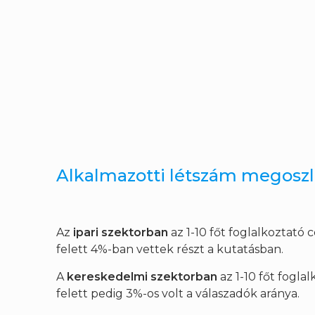
Alkalmazotti létszám megosz
Az
ipari szektorban
az 1-10 főt foglalkoztató 
felett 4%-ban vettek részt a kutatásban.
A
kereskedelmi szektorban
az 1-10 főt foglal
felett pedig 3%-os volt a válaszadók aránya.