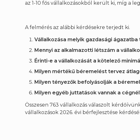
az 1-10 fős vállalkozásokból került ki, míg a le
A felmérés az alábbi kérdésekre terjedt ki.
Vállalkozása melyik gazdasági ágazatba 
Mennyi az alkalmazotti létszám a vállalk
Érinti-e a vállalkozását a kötelező min
Milyen mértékű béremelést tervez átla
Milyen tényezők befolyásolják a béreme
Milyen egyéb juttatások vannak a cégnél
Összesen 763 vál­lalkozás válaszolt kérdőívün
vállalkozások 2026. évi bérfejlesztése kérdés