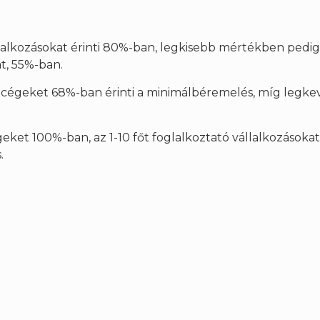
llalkozásokat érinti 80%-ban, legkisebb mértékben pedig 
t, 55%-ban.
ti cégeket 68%-ban érinti a minimálbéremelés, míg legke
égeket 100%-ban, az 1-10 főt foglalkoztató vállalkozásoka
.