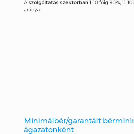
A
szolgáltatás szektorban
1-10 főig 90%, 11-10
aránya.
Minimálbér/garantált bérmin
ágazatonként