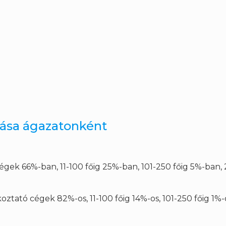
lása ágazatonként
cégek 66%-ban, 11-100 főig 25%-ban, 101-250 főig 5%-ban, 
koztató cégek 82%-os, 11-100 főig 14%-os, 101-250 főig 1%-