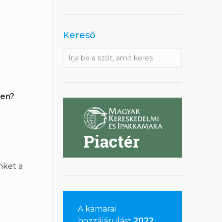
Kereső
ben?
nket a
A kamarai
hozzájárulást
2022.