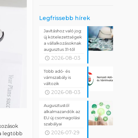
Legfrissebb hírek
Javításhoz való jog:
új kötelezettségek
a vállalkozásoknak
augusztus 31-től
2026-08-03
Több adó- és
vámszabály is
változik
2026-08-03
Augusztustól
alkalmazandók az
EU új csomagolási
szabályai
kozások
2026-07-29
 a legtöbb