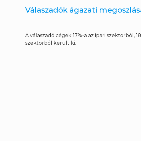
Válaszadók ágazati megoszlás
A válaszadó cégek 17%-a az ipari szektorból, 1
szektorból került ki.