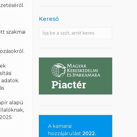
zetéséről.
Kereső
s
tt szakmai
ozásokról.
yek
ítási
 adatok.
ás
apír alapú
llalóknak,
 2025.
A kamarai
hozzájárulást
2022.