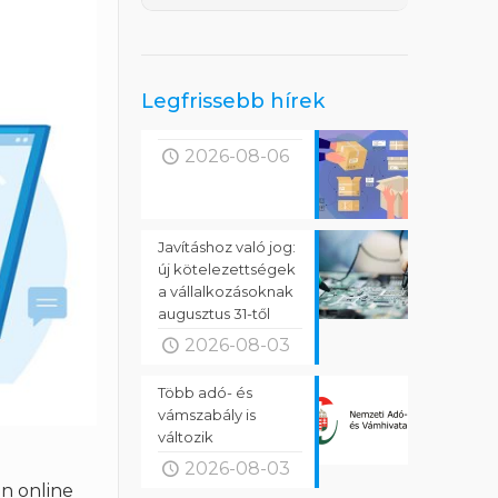
Legfrissebb hírek
2026-08-06
Javításhoz való jog:
új kötelezettségek
a vállalkozásoknak
augusztus 31-től
2026-08-03
Több adó- és
vámszabály is
változik
2026-08-03
n online