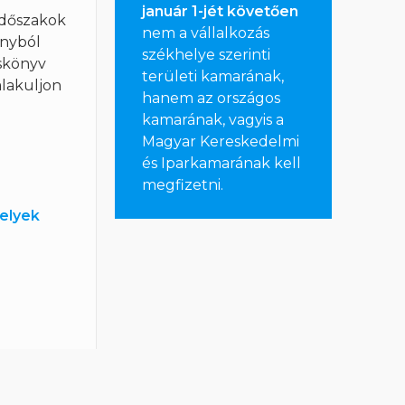
január 1-jét követően
 időszakok
nem a vállalkozás
onyból
székhelye szerinti
iskönyv
területi kamarának,
alakuljon
hanem az országos
kamarának, vagyis a
Magyar Kereskedelmi
és Iparkamarának kell
megfizetni
.
helyek