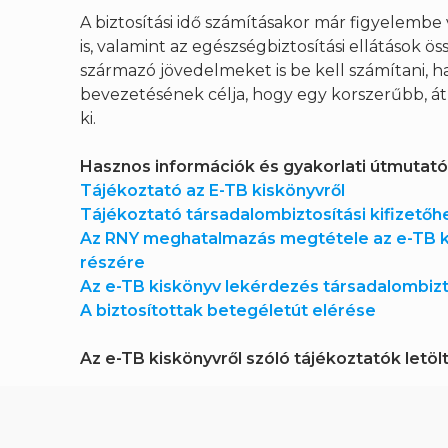
A biztosítási idő számításakor már figyelembe
is, valamint az egészségbiztosítási ellátások
származó jövedelmeket is be kell számítani, h
bevezetésének célja, hogy egy korszerűbb, átl
ki.
Hasznos információk és gyakorlati útmutatók 
Tájékoztató az E-TB kiskönyvről
Tájékoztató társadalombiztosítási kifizetőh
Az RNY meghatalmazás megtétele az e-TB ki
részére
Az e-TB kiskönyv lekérdezés társadalombizto
A biztosítottak betegéletút elérése
Az e-TB kiskönyvről szóló tájékoztatók letö