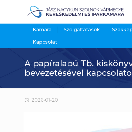
Kamara
Szolgáltatások
Szakké
Kapcsolat
A papíralapú Tb. kisköny
bevezetésével kapcsolato
2026-01-20