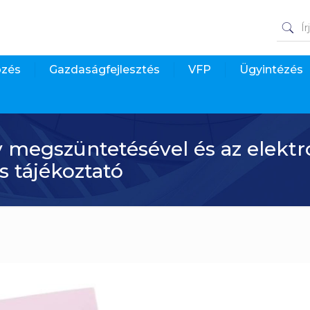
pzés
Gazdaságfejlesztés
VFP
Ügyintézés
v megszüntetésével és az elektr
s tájékoztató