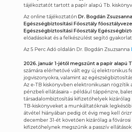
tájékoztatót tartott a papír alapú Tb. kiskön
Az online tájékoztatón
Dr. Bogdán Zsuzsanna
Egészségbiztosítási Főosztály főosztályveze
Egészségbiztosítási Főosztály Egészségbizto
előadásokat és a felkészülést segítő gyakorlat
Az 5 Perc Adó oldalán Dr. Bogdán Zsuzsanna
2026. január 1-jétől megszűnt a papír alapú 
számára elérhetővé vált egy új elektronikus f
jogviszonyokra, valamint az egészségbiztosítás
Az e-TB kiskönyvben elektronikusan rögzítik a 
pénzbeli ellátásaira – például táppénzre, bal
társadalombiztosítási kifizetőhelyek kizárólag
TB-kiskönyveket a munkáltatóknak legkésőbb
átvétel hiányában pedig öt évig meg kell őrizni
december 31-ét követően kizárólag a fővárosi
kifizetőhelynek megszűnik a passzív ellátások