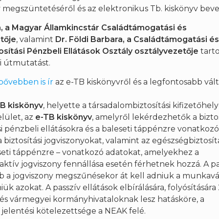
yv megszüntetéséről és az elektronikus Tb. kiskönyv beve
, a Magyar Államkincstár Családtámogatási és
tője
, valamint
Dr. Földi Barbara, a Családtámogatási é
sítási Pénzbeli Ellátások Osztály osztályvezetője
tarto
i útmutatást.
bővebben is ír
az e-TB kiskönyvről és a legfontosabb vált
TB kiskönyv
, helyette a társadalombiztosítási kifizetőhel
elület, az
e-TB kiskönyv
, amelyről lekérdezhetők a biztos
i pénzbeli ellátásokra és a baleseti táppénzre vonatkozó
biztosítási jogviszonyokat, valamint az egészségbiztosít
eseti táppénzre – vonatkozó adatokat, amelyekhez a
 aktív jogviszony fennállása esetén férhetnek hozzá. A p
 a jogviszony megszűnésekor át kell adniuk a munkavá
ük azokat. A passzív ellátások elbírálására, folyósítására
 és vármegyei kormányhivataloknak lesz hatásköre, a
 jelentési kötelezettsége a NEAK felé.