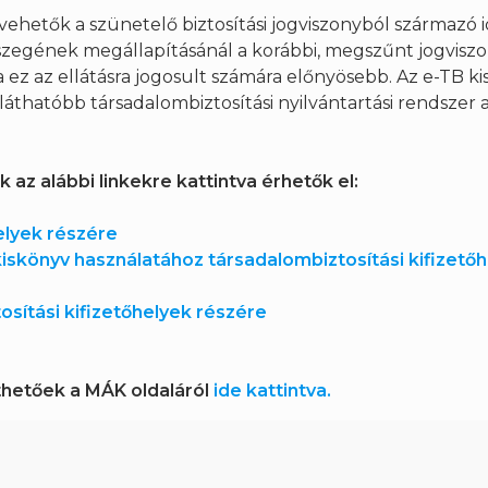
 vehetők a szünetelő biztosítási jogviszonyból származó
 összegének megállapításánál a korábbi, megszűnt jogvisz
a ez az ellátásra jogosult számára előnyösebb. Az e-TB k
áthatóbb társadalombiztosítási nyilvántartási rendszer 
az alábbi linkekre kattintva érhetők el:
elyek részére
skönyv használatához társadalombiztosítási kifizető
sítási kifizetőhelyek részére
lthetőek a MÁK oldaláról
ide kattintva.