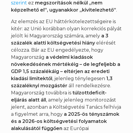
szerint
ez
megszorítások nélkül „nem
képzelhető el”, ugyanakkor „kivitelezhető”
.
Az elemzés az EU háttérkötelezettségeire is
kitér: az Unió korábban olyan korrekciós pályát
jelölt ki Magyarország számára, amely
a 3
százalék alatti költségvetési hiány
elérését
célozza. Bár az EU engedélyezte, hogy
Magyarország
a védelmi kiadások
növekedésének mértékéig – de legfeljebb a
GDP 1,5 százalékáig – eltérjen az eredeti
kiadási limitektől
, jelenleg ténylegesen
1,3
százaléknyi mozgástér
áll rendelkezésre.
Magyarország továbbra is
túlzottdeficit-
eljárás alatt áll
, amely jelenleg monitorozást
jelent, azonban a Költségvetési Tanács felhívja
a figyelmet arra, hogy
a 2025-ös tényszámok
és a 2026-os költségvetési folyamatok
alakulásától függően
az Európai