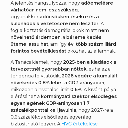
A jelentés hangsúlyozza, hogy
adóemelésre
várhatóan nem lesz szükség
,
ugyanakkor
adócsökkentésekre és a
különadók kivezetésére nem lesz tér
. A
foglalkoztatás demográfiai okok miatt
nem
növelhető érdemben
, a
béremelkedés
üteme lassulhat
, ami így
évi több százmilliárd
forintos bevételkiesést
okozhat az államnak.
A Tanács kiemeli, hogy
2025-ben a kiadások a
tervezettnél gyorsabban nőttek
, és ha ez a
tendencia folytatódik,
2026 végére a kumulált
növekedés 0,8% lehet a GDP arányában
,
miközben a hivatalos limit
0,6%
. A kívánt pálya
eléréséhez a
kormányzati szektor elsődleges
egyenlegének GDP-arányosan 1,7
százalékponttal kell javulnia
, hogy 2027-re a
0,6 százalékos elsődleges egyenleg
biztosítható legyen. A
HVG értékelése