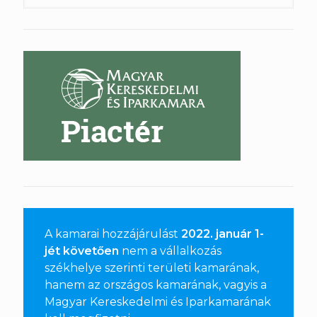
A kamarai hozzájárulást
2022. január 1-
jét követően
nem a vállalkozás
székhelye szerinti területi kamarának,
hanem az országos kamarának, vagyis a
Magyar Kereskedelmi és Iparkamarának