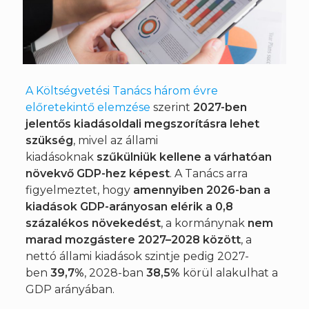
A Költségvetési Tanács három évre
előretekintő elemzése
szerint
2027-ben
jelentős kiadásoldali megszorításra lehet
szükség
, mivel az állami
kiadásoknak
szűkülniük kellene a várhatóan
növekvő GDP-hez képest
. A Tanács arra
figyelmeztet, hogy
amennyiben 2026-ban a
kiadások GDP-arányosan elérik a 0,8
százalékos növekedést
, a kormánynak
nem
marad mozgástere 2027–2028 között
, a
nettó állami kiadások szintje pedig 2027-
ben
39,7%
, 2028-ban
38,5%
körül alakulhat a
GDP arányában.