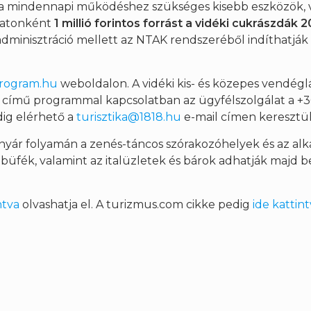
t a mindennapi működéshez szükséges kisebb eszközök, 
zatonként
1 millió forintos forrást a vidéki cukrászdák 2
 adminisztráció mellett az NTAK rendszeréből indíthatják
program.hu
weboldalon. A vidéki kis- és közepes vendéglá
című programmal kapcsolatban az ügyfélszolgálat a +36
dig elérhető a
turisztika@1818.hu
e-mail címen keresztül
yár folyamán a zenés-táncos szórakozóhelyek és az alk
 büfék, valamint az italüzletek és bárok adhatják majd b
ntva
olvashatja el. A turizmus.com cikke pedig
ide kattin