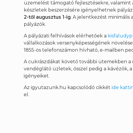
üzemelést támogató fejlesztésekre, valamin
készletek beszerzésére igényelhetnek pályá
2-től augusztus 1-ig
. A jelentkezést minimális
pályázók.
A pályázati felhívások elérhetőek a
kisfaludy
vállalkozások versenyképességének növelése 
1855-ös telefonszámon hívható, e-mailben pe
A cukrászdákat követő további ütemekben a n
vendéglátó üzletek, ősszel pedig a kávézók, a
igényeiket.
Az igyutazunk.hu kapcsolódó cikkét
ide katti
el.