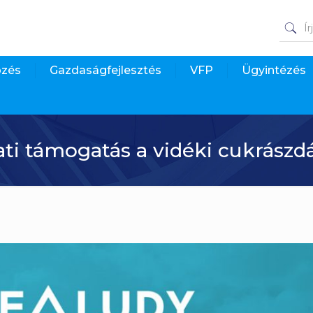
pzés
Gazdaságfejlesztés
VFP
Ügyintézés
zati támogatás a vidéki cukrász