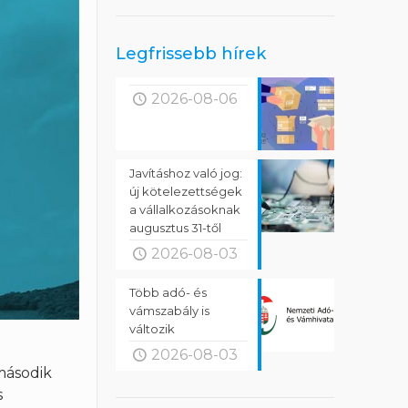
Legfrissebb hírek
2026-08-06
Javításhoz való jog:
új kötelezettségek
a vállalkozásoknak
augusztus 31-től
2026-08-03
Több adó- és
vámszabály is
változik
2026-08-03
második
s