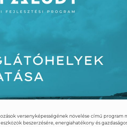
llalkozások versenyképességének növelése című program 
 eszközök beszerzésére, energiahatékony és gazdaságo