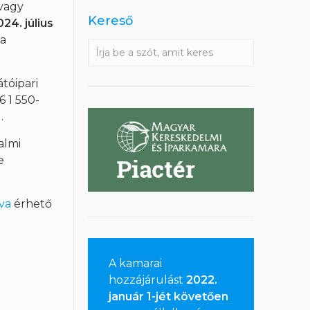
vagy
Kereső
024. július
 a
tóipari
 1 550-
.
almi
e
tva
érhető
A kamarai
hozzájárulást
2022.
január 1-jét követően