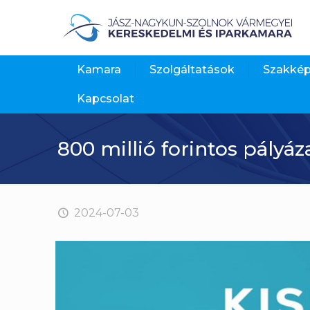
Kamara
Szolgáltatások
Szakké
Kapcsolat
800 millió forintos pályá
2024-07-03