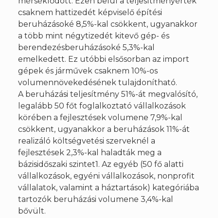
mérséklődött. Ezen belül a teljesítményérték
csaknem hattizedét képviselő építési
beruházásoké 8,5%-kal csökkent, ugyanakkor
a több mint négytizedét kitevő gép- és
berendezésberuházásoké 5,3%-kal
emelkedett. Ez utóbbi elsősorban az import
gépek és járművek csaknem 10%-os
volumennövekedésének tulajdonítható.
A beruházási teljesítmény 51%-át megvalósító,
legalább 50 főt foglalkoztató vállalkozások
körében a fejlesztések volumene 7,9%-kal
csökkent, ugyanakkor a beruházások 11%-át
realizáló költségvetési szerveknél a
fejlesztések 2,3%-kal haladták meg a
bázisidőszaki szintet1. Az egyéb (50 fő alatti
vállalkozások, egyéni vállalkozások, nonprofit
vállalatok, valamint a háztartások) kategóriába
tartozók beruházási volumene 3,4%-kal
bővült.