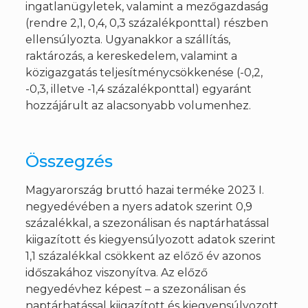
ingatlanügyletek, valamint a mezőgazdaság
(rendre 2,1, 0,4, 0,3 százalékponttal) részben
ellensúlyozta. Ugyanakkor a szállítás,
raktározás, a kereskedelem, valamint a
közigazgatás teljesítménycsökkenése (-0,2,
-0,3, illetve -1,4 százalékponttal) egyaránt
hozzájárult az alacsonyabb volumenhez.
Összegzés
Magyarország bruttó hazai terméke 2023 I.
negyedévében a nyers adatok szerint 0,9
százalékkal, a szezonálisan és naptárhatással
kiigazított és kiegyensúlyozott adatok szerint
1,1 százalékkal csökkent az előző év azonos
időszakához viszonyítva. Az előző
negyedévhez képest – a szezonálisan és
naptárhatással kiigazított és kiegyensúlyozott