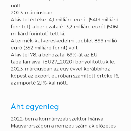
nőtt.
2023. márciusban:
A kivitel értéke 14,1 milliárd eurót (5413 milliárd
forintot), a behozatalé 13,2 milliárd eurót (5061
milliárd forintot) tett ki.
A termék-külkereskedelmi többlet 899 millió
euró (352 milliárd forint) volt.
A kivitel 78, a behozatal 69%-át az EU
tagállamaival (EU27_2020) bonyolítottuk le.
2023. márciusban az egy évvel korábbihoz
képest az export euróban számított értéke 16,
az importé 2,1%-kal nőtt.
Áht egyenleg
2022-ben a kormányzati szektor hiánya
Magyarországon a nemzeti számlák előzetes