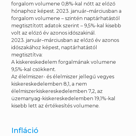
forgalom volumene 0,8%-kal nőtt az előző
hónaphoz képest. 2023. január–márciusban a
forgalom volumene – szintén naptárhatástól
megtisztított adatok szerint – 9,5%-kal kisebb
volt az előző év azonos időszakinál.
2023. január–márciusban az előző év azonos
időszakához képest, naptárhatástól
megtisztítva:
A kiskereskedelem forgalmának volumene
9,5%-kal csökkent.
Az élelmiszer- és élelmiszer jellegű vegyes
kiskereskedelemben 8,1, a nem
élelmiszerkiskereskedelemben 7,2, az
üzemanyag-kiskereskedelemben 19,1%-kal
kisebb lett az értékesítés volumene.
Infláció