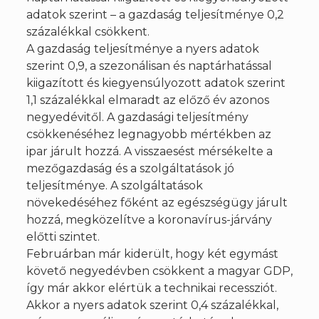
adatok szerint – a gazdaság teljesítménye 0,2
százalékkal csökkent.
A gazdaság teljesítménye a nyers adatok
szerint 0,9, a szezonálisan és naptárhatással
kiigazított és kiegyensúlyozott adatok szerint
1,1 százalékkal elmaradt az előző év azonos
negyedévitől. A gazdasági teljesítmény
csökkenéséhez legnagyobb mértékben az
ipar járult hozzá. A visszaesést mérsékelte a
mezőgazdaság és a szolgáltatások jó
teljesítménye. A szolgáltatások
növekedéséhez főként az egészségügy járult
hozzá, megközelítve a koronavírus-járvány
előtti szintet.
Februárban már kiderült, hogy két egymást
követő negyedévben csökkent a magyar GDP,
így már akkor elértük a technikai recessziót.
Akkor a nyers adatok szerint 0,4 százalékkal,