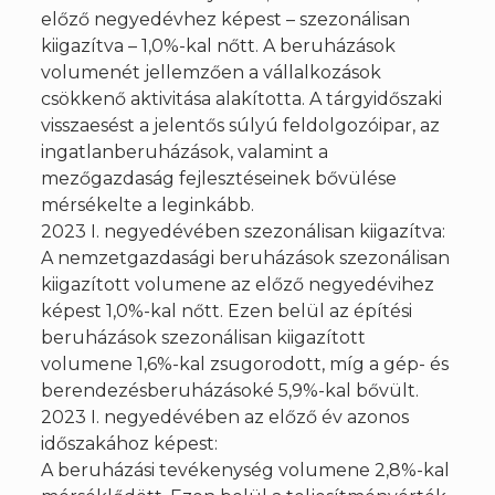
előző negyedévhez képest – szezonálisan
kiigazítva – 1,0%-kal nőtt. A beruházások
volumenét jellemzően a vállalkozások
csökkenő aktivitása alakította. A tárgyidőszaki
visszaesést a jelentős súlyú feldolgozóipar, az
ingatlanberuházások, valamint a
mezőgazdaság fejlesztéseinek bővülése
mérsékelte a leginkább.
2023 I. negyedévében szezonálisan kiigazítva:
A nemzetgazdasági beruházások szezonálisan
kiigazított volumene az előző negyedévihez
képest 1,0%-kal nőtt. Ezen belül az építési
beruházások szezonálisan kiigazított
volumene 1,6%-kal zsugorodott, míg a gép- és
berendezésberuházásoké 5,9%-kal bővült.
2023 I. negyedévében az előző év azonos
időszakához képest:
A beruházási tevékenység volumene 2,8%-kal