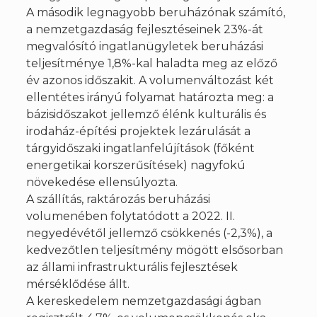
A második legnagyobb beruházónak számító,
a nemzetgazdaság fejlesztéseinek 23%-át
megvalósító ingatlanügyletek beruházási
teljesítménye 1,8%-kal haladta meg az előző
év azonos időszakit. A volumenváltozást két
ellentétes irányú folyamat határozta meg: a
bázisidőszakot jellemző élénk kulturális és
irodaház-építési projektek lezárulását a
tárgyidőszaki ingatlanfelújítások (főként
energetikai korszerűsítések) nagyfokú
növekedése ellensúlyozta.
A szállítás, raktározás beruházási
volumenében folytatódott a 2022. II.
negyedévétől jellemző csökkenés (-2,3%), a
kedvezőtlen teljesítmény mögött elsősorban
az állami infrastrukturális fejlesztések
mérséklődése állt.
A kereskedelem nemzetgazdasági ágban