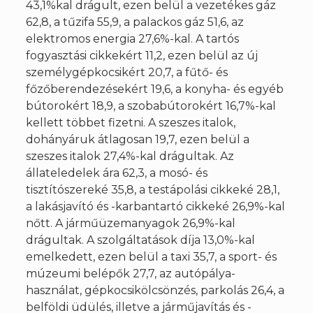
43,1%kal drágult, ezen belül a vezetékes gáz
62,8, a tűzifa 55,9, a palackos gáz 51,6, az
elektromos energia 27,6%-kal. A tartós
fogyasztási cikkekért 11,2, ezen belül az új
személygépkocsikért 20,7, a fűtő- és
főzőberendezésekért 19,6, a konyha- és egyéb
bútorokért 18,9, a szobabútorokért 16,7%-kal
kellett többet fizetni. A szeszes italok,
dohányáruk átlagosan 19,7, ezen belül a
szeszes italok 27,4%-kal drágultak. Az
állateledelek ára 62,3, a mosó- és
tisztítószereké 35,8, a testápolási cikkeké 28,1,
a lakásjavító és -karbantartó cikkeké 26,9%-kal
nőtt. A járműüzemanyagok 26,9%-kal
drágultak. A szolgáltatások díja 13,0%-kal
emelkedett, ezen belül a taxi 35,7, a sport- és
múzeumi belépők 27,7, az autópálya-
használat, gépkocsikölcsönzés, parkolás 26,4, a
belföldi üdülés, illetve a járműjavítás és -