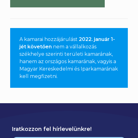
A kamarai hozzájárulást
2022. január 1-
jét követően
nem a vállalkozás
székhelye szerinti területi kamarának,
hanem az országos kamarának, vagyis a
Magyar Kereskedelmi és Iparkamarának
kell megfizetni
.
Iratkozzon fel hírlevelünkre!