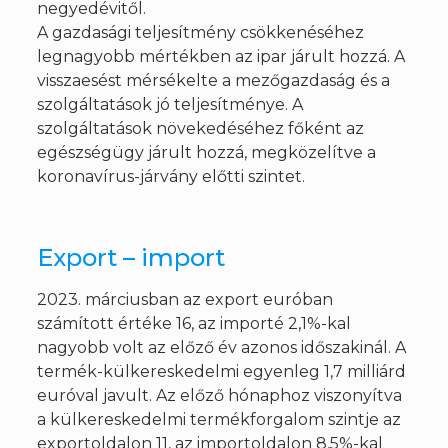
negyedévitől.
A gazdasági teljesítmény csökkenéséhez
legnagyobb mértékben az ipar járult hozzá. A
visszaesést mérsékelte a mezőgazdaság és a
szolgáltatások jó teljesítménye. A
szolgáltatások növekedéséhez főként az
egészségügy járult hozzá, megközelítve a
koronavírus-járvány előtti szintet.
Export – import
2023. márciusban az export euróban
számított értéke 16, az importé 2,1%-kal
nagyobb volt az előző év azonos időszakinál. A
termék-külkereskedelmi egyenleg 1,7 milliárd
euróval javult. Az előző hónaphoz viszonyítva
a külkereskedelmi termékforgalom szintje az
exportoldalon 11, az importoldalon 8,5%-kal