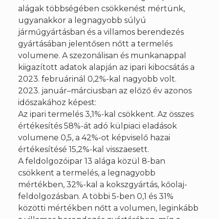
alágak többségében csökkenést mértünk,
ugyanakkor a legnagyobb súlyú
járműgyártásban és a villamos berendezés
gyártásában jelentősen nőtt a termelés
volumene. A szezonálisan és munkanappal
kiigazított adatok alapján az ipari kibocsátás a
2023. februárinál 0,2%-kal nagyobb volt.
2023. január–márciusban az előző év azonos
időszakához képest:
Az ipari termelés 3,1%-kal csökkent. Az összes
értékesítés 58%-át adó külpiaci eladások
volumene 0,5, a 42%-ot képviselő hazai
értékesítésé 15,2%-kal visszaesett.
A feldolgozóipar 13 alága közül 8-ban
csökkent a termelés, a legnagyobb
mértékben, 32%-kal a kokszgyártás, kőolaj-
feldolgozásban. A többi 5-ben 0,1 és 31%
közötti mértékben nőtt a volumen, leginkább