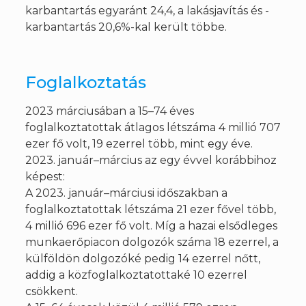
karbantartás egyaránt 24,4, a lakásjavítás és -
karbantartás 20,6%-kal került többe.
Foglalkoztatás
2023 márciusában a 15–74 éves
foglalkoztatottak átlagos létszáma 4 millió 707
ezer fő volt, 19 ezerrel több, mint egy éve.
2023. január–március az egy évvel korábbihoz
képest:
A 2023. január–márciusi időszakban a
foglalkoztatottak létszáma 21 ezer fővel több,
4 millió 696 ezer fő volt. Míg a hazai elsődleges
munkaerőpiacon dolgozók száma 18 ezerrel, a
külföldön dolgozóké pedig 14 ezerrel nőtt,
addig a közfoglalkoztatottaké 10 ezerrel
csökkent.