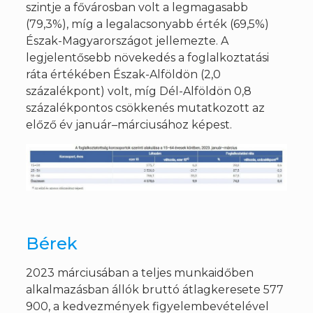
szintje a fővárosban volt a legmagasabb
(79,3%), míg a legalacsonyabb érték (69,5%)
Észak-Magyarországot jellemezte. A
legjelentősebb növekedés a foglalkoztatási
ráta értékében Észak-Alföldön (2,0
százalékpont) volt, míg Dél-Alföldön 0,8
százalékpontos csökkenés mutatkozott az
előző év január–márciusához képest.
Bérek
2023 márciusában a teljes munkaidőben
alkalmazásban állók bruttó átlagkeresete 577
900, a kedvezmények figyelembevételével