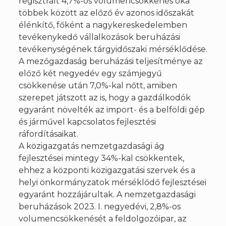
regisztrált 4,7%-os volumencsökkenés oka
többek között az előző év azonos időszakát
élénkítő, főként a nagykereskedelemben
tevékenykedő vállalkozások beruházási
tevékenységének tárgyidőszaki mérséklődése.
A mezőgazdaság beruházási teljesítménye az
előző két negyedév egy számjegyű
csökkenése után 7,0%-kal nőtt, amiben
szerepet játszott az is, hogy a gazdálkodók
egyaránt növelték az import- és a belföldi gép
és járművel kapcsolatos fejlesztési
ráfordításaikat.
A közigazgatás nemzetgazdasági ág
fejlesztései mintegy 34%-kal csökkentek,
ehhez a központi közigazgatási szervek és a
helyi önkormányzatok mérséklődő fejlesztései
egyaránt hozzájárultak. A nemzetgazdasági
beruházások 2023. I. negyedévi, 2,8%-os
volumencsökkenését a feldolgozóipar, az