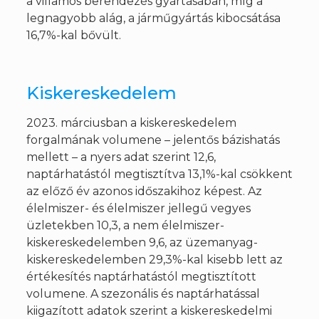
a villamos berendezés gyártásában, míg a
legnagyobb alág, a járműgyártás kibocsátása
16,7%-kal bővült.
Kiskereskedelem
2023. márciusban a kiskereskedelem
forgalmának volumene – jelentős bázishatás
mellett – a nyers adat szerint 12,6,
naptárhatástól megtisztítva 13,1%-kal csökkent
az előző év azonos időszakihoz képest. Az
élelmiszer- és élelmiszer jellegű vegyes
üzletekben 10,3, a nem élelmiszer-
kiskereskedelemben 9,6, az üzemanyag-
kiskereskedelemben 29,3%-kal kisebb lett az
értékesítés naptárhatástól megtisztított
volumene. A szezonális és naptárhatással
kiigazított adatok szerint a kiskereskedelmi