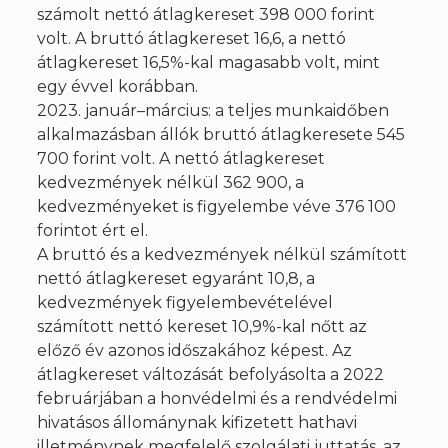
számolt nettó átlagkereset 398 000 forint
volt. A bruttó átlagkereset 16,6, a nettó
átlagkereset 16,5%-kal magasabb volt, mint
egy évvel korábban.
2023. január–március: a teljes munkaidőben
alkalmazásban állók bruttó átlagkeresete 545
700 forint volt. A nettó átlagkereset
kedvezmények nélkül 362 900, a
kedvezményeket is figyelembe véve 376 100
forintot ért el.
A bruttó és a kedvezmények nélkül számított
nettó átlagkereset egyaránt 10,8, a
kedvezmények figyelembevételével
számított nettó kereset 10,9%-kal nőtt az
előző év azonos időszakához képest. Az
átlagkereset változását befolyásolta a 2022
februárjában a honvédelmi és a rendvédelmi
hivatásos állománynak kifizetett hathavi
illetménynek megfelelő szolgálati juttatás, az