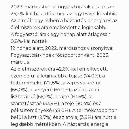
2023. márciusban a fogyasztói árak átlagosan
25,2%-kal haladták meg az egy évvel korábbit.
Az elmúlt egy évben a háztartási energia és az
élelmiszerek ára emelkedett a leginkább.
A fogyasztói árak egy hónap alatt átlagosan
0,8%-kal nőttek.
12 hónap alatt, 2022. márciushoz viszonyítva:
Fogyasztóiár-index főcsoportonként, 2023.
március
Az élelmiszerek ára 42,6%-kal emelkedett,
ezen belül a leginkább a tojásé (74,0%), a
tejtermékeké (72,8%), a vaj és vajkrémé
(68,0%), a kenyéré (67,0%), az édesipari
lisztesárué (66,2%), a sajté (60,6%), a
száraztésztáé (53,9%), a tejé (50,4%) és a
péksüteményeké (48,0%). A termékcsoporton
belül a liszt (9,7%) és az étolaj (3,9%) ára nőtt a
legkisebb mértékben. A háztartási energia