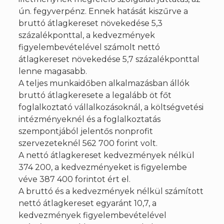
ún. fegyverpénz. Ennek hatását kiszűrve a
bruttó átlagkereset növekedése 5,3
százalékponttal, a kedvezmények
figyelembevételével számolt nettó
átlagkereset növekedése 5,7 százalékponttal
lenne magasabb.
A teljes munkaidőben alkalmazásban állók
bruttó átlagkeresete a legalább öt főt
foglalkoztató vállalkozásoknál, a költségvetési
intézményeknél és a foglalkoztatás
szempontjából jelentős nonprofit
szervezeteknél 562 700 forint volt.
A nettó átlagkereset kedvezmények nélkül
374 200, a kedvezményeket is figyelembe
véve 387 400 forintot ért el.
A bruttó és a kedvezmények nélkül számított
nettó átlagkereset egyaránt 10,7, a
kedvezmények figyelembevételével