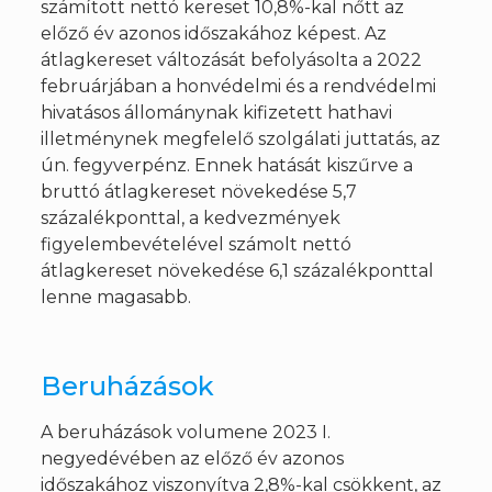
számított nettó kereset 10,8%-kal nőtt az
előző év azonos időszakához képest. Az
átlagkereset változását befolyásolta a 2022
februárjában a honvédelmi és a rendvédelmi
hivatásos állománynak kifizetett hathavi
illetménynek megfelelő szolgálati juttatás, az
ún. fegyverpénz. Ennek hatását kiszűrve a
bruttó átlagkereset növekedése 5,7
százalékponttal, a kedvezmények
figyelembevételével számolt nettó
átlagkereset növekedése 6,1 százalékponttal
lenne magasabb.
Beruházások
A beruházások volumene 2023 I.
negyedévében az előző év azonos
időszakához viszonyítva 2,8%-kal csökkent, az