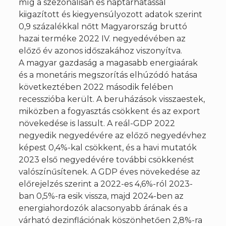
míg a szezonálisan és naptárhatással
kiigazított és kiegyensúlyozott adatok szerint
0,9 százalékkal nőtt Magyarország bruttó
hazai terméke 2022 IV. negyedévében az
előző év azonos időszakához viszonyítva.
A magyar gazdaság a magasabb energiaárak
és a monetáris megszorítás elhúzódó hatása
következtében 2022 második felében
recesszióba került. A beruházások visszaestek,
miközben a fogyasztás csökkent és az export
növekedése is lassult. A reál-GDP 2022
negyedik negyedévére az előző negyedévhez
képest 0,4%-kal csökkent, és a havi mutatók
2023 első negyedévére további csökkenést
valószínűsítenek. A GDP éves növekedése az
előrejelzés szerint a 2022-es 4,6%-ról 2023-
ban 0,5%-ra esik vissza, majd 2024-ben az
energiahordozók alacsonyabb árának és a
várható dezinflációnak köszönhetően 2,8%-ra