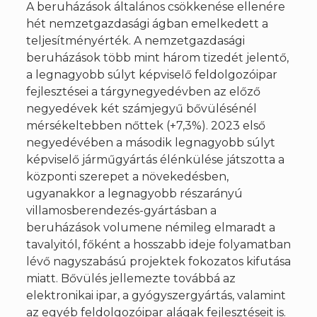
A beruházások általános csökkenése ellenére
hét nemzetgazdasági ágban emelkedett a
teljesítményérték. A nemzetgazdasági
beruházások több mint három tizedét jelentő,
a legnagyobb súlyt képviselő feldolgozóipar
fejlesztései a tárgynegyedévben az előző
negyedévek két számjegyű bővülésénél
mérsékeltebben nőttek (+7,3%). 2023 első
negyedévében a második legnagyobb súlyt
képviselő járműgyártás élénkülése játszotta a
központi szerepet a növekedésben,
ugyanakkor a legnagyobb részarányú
villamosberendezés-gyártásban a
beruházások volumene némileg elmaradt a
tavalyitól, főként a hosszabb ideje folyamatban
lévő nagyszabású projektek fokozatos kifutása
miatt. Bővülés jellemezte továbbá az
elektronikai ipar, a gyógyszergyártás, valamint
az egyéb feldolgozóipar alágak fejlesztéseit is.