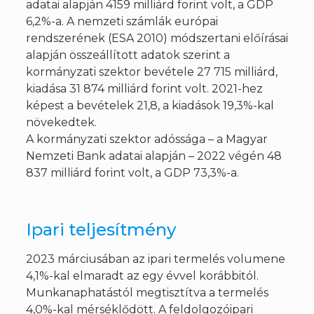
adatai alapján 4159 milliárd forint volt, a GDP
6,2%-a. A nemzeti számlák európai
rendszerének (ESA 2010) módszertani előírásai
alapján összeállított adatok szerint a
kormányzati szektor bevétele 27 715 milliárd,
kiadása 31 874 milliárd forint volt. 2021-hez
képest a bevételek 21,8, a kiadások 19,3%-kal
növekedtek.
A kormányzati szektor adóssága – a Magyar
Nemzeti Bank adatai alapján – 2022 végén 48
837 milliárd forint volt, a GDP 73,3%-a.
Ipari teljesítmény
2023 márciusában az ipari termelés volumene
4,1%-kal elmaradt az egy évvel korábbitól.
Munkanaphatástól megtisztítva a termelés
4,0%-kal mérséklődött. A feldolgozóipari