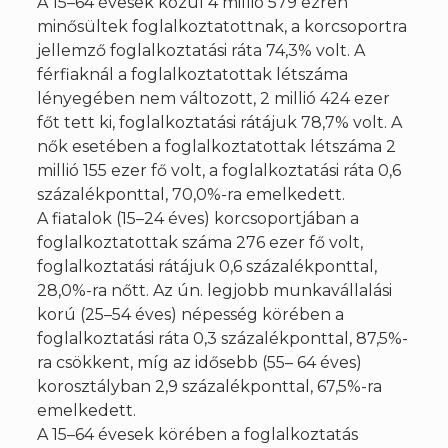
A 15–64 évesek közül 4 millió 579 ezren
minősültek foglalkoztatottnak, a korcsoportra
jellemző foglalkoztatási ráta 74,3% volt. A
férfiaknál a foglalkoztatottak létszáma
lényegében nem változott, 2 millió 424 ezer
főt tett ki, foglalkoztatási rátájuk 78,7% volt. A
nők esetében a foglalkoztatottak létszáma 2
millió 155 ezer fő volt, a foglalkoztatási ráta 0,6
százalékponttal, 70,0%-ra emelkedett.
A fiatalok (15–24 éves) korcsoportjában a
foglalkoztatottak száma 276 ezer fő volt,
foglalkoztatási rátájuk 0,6 százalékponttal,
28,0%-ra nőtt. Az ún. legjobb munkavállalási
korú (25–54 éves) népesség körében a
foglalkoztatási ráta 0,3 százalékponttal, 87,5%-
ra csökkent, míg az idősebb (55– 64 éves)
korosztályban 2,9 százalékponttal, 67,5%-ra
emelkedett.
A 15–64 évesek körében a foglalkoztatás