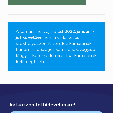
A kamarai hozzájárulást
2022. január 1-
jét követően
nem a vállalkozás
székhelye szerinti területi kamarának,
hanem az országos kamarának, vagyis a
Magyar Kereskedelmi és Iparkamarának
kell megfizetni
.
Iratkozzon fel hírlevelünkre!