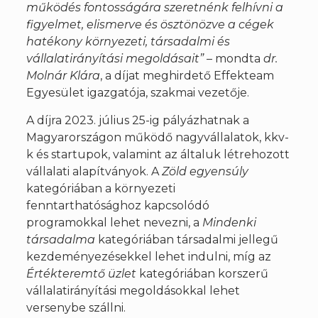
működés fontosságára szeretnénk felhívni a
figyelmet, elismerve és ösztönözve a cégek
hatékony környezeti, társadalmi és
vállalatirányítási megoldásait”
– mondta
dr.
Molnár Klára
, a díjat meghirdető Effekteam
Egyesület igazgatója, szakmai vezetője.
A díjra 2023. július 25-ig pályázhatnak a
Magyarországon működő nagyvállalatok, kkv-
k és startupok, valamint az általuk létrehozott
vállalati alapítványok. A
Zöld egyensúly
kategóriában a környezeti
fenntarthatósághoz kapcsolódó
programokkal lehet nevezni, a
Mindenki
társadalma
kategóriában társadalmi jellegű
kezdeményezésekkel lehet indulni, míg az
Értékteremtő üzlet
kategóriában korszerű
vállalatirányítási megoldásokkal lehet
versenybe szállni.