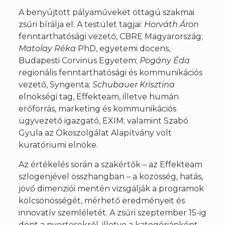
A benyújtott pályaműveket öttagú szakmai
zsűri bírálja el. A testület tagjai:
Horváth Áron
fenntarthatósági vezető, CBRE Magyarország;
Matolay Réka
PhD, egyetemi docens,
Budapesti Corvinus Egyetem;
Pogány Éda
regionális fenntarthatósági és kommunikációs
vezető, Syngenta;
Schubauer Krisztina
elnökségi tag, Effekteam, illetve humán
erőforrás, marketing és kommunikációs
ügyvezető igazgató, EXIM; valamint Szabó
Gyula az Ökoszolgálat Alapítvány volt
kuratóriumi elnöke.
Az értékelés során a szakértők – az Effekteam
szlogenjével összhangban – a közösség, hatás,
jövő dimenziói mentén vizsgálják a programok
kölcsönösségét, mérhető eredményeit és
innovatív szemléletét. A zsűri szeptember 15-ig
dönt a nyertesekről, illetve a kategóriánként