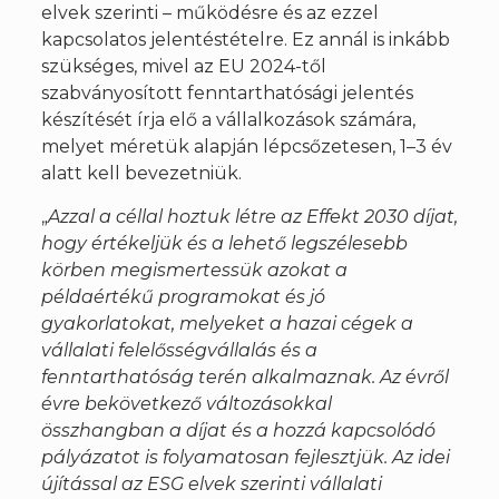
elvek szerinti – működésre és az ezzel
kapcsolatos jelentéstételre. Ez annál is inkább
szükséges, mivel az EU 2024-től
szabványosított fenntarthatósági jelentés
készítését írja elő a vállalkozások számára,
melyet méretük alapján lépcsőzetesen, 1–3 év
alatt kell bevezetniük.
„
Azzal a céllal hoztuk létre az Effekt 2030 díjat,
hogy értékeljük és a lehető legszélesebb
körben megismertessük azokat a
példaértékű programokat és jó
gyakorlatokat, melyeket a hazai cégek a
vállalati felelősségvállalás és a
fenntarthatóság terén alkalmaznak. Az évről
évre bekövetkező változásokkal
összhangban a díjat és a hozzá kapcsolódó
pályázatot is folyamatosan fejlesztjük. Az idei
újítással az ESG elvek szerinti vállalati