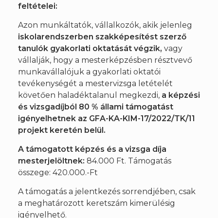
feltételei:
Azon munkáltatók, vállalkozók, akik jelenleg
iskolarendszerben szakképesítést szerző
tanulók gyakorlati oktatását végzik,
vagy
vállalják, hogy a mesterképzésben résztvevő
munkavállalójuk a gyakorlati oktatói
tevékenységét a mestervizsga letételét
követően haladéktalanul megkezdi,
a képzési
és vizsgadíjból 80 % állami támogatást
igényelhetnek az GFA-KA-KIM-17/2022/TK/11
projekt keretén belül.
A támogatott képzés és a vizsga díja
mesterjelöltnek:
84.000 Ft. Támogatás
összege: 420.000.-Ft
A támogatás a jelentkezés sorrendjében, csak
a meghatározott keretszám kimerülésig
igényelhető.