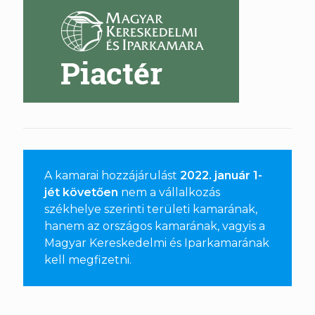
A kamarai hozzájárulást
2022. január 1-
jét követően
nem a vállalkozás
székhelye szerinti területi kamarának,
hanem az országos kamarának, vagyis a
Magyar Kereskedelmi és Iparkamarának
kell megfizetni
.