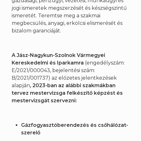
gazdasági, pénzügyi, vezetési, munkaügyi és
jogi ismeretek megszerzését és készségszintű
ismeretét. Teremtse meg a szakmai
megbecsülés, anyagi, erkölcsi elismerését és
bizalom garanciáját.
A Jász-Nagykun-Szolnok Vármegyei
Kereskedelmi és Iparkamra
(engedélyszám:
E/2021/000043, bejelentési szám:
B/2021/001737) az előzetes jelentkezések
alapján
, 2023-ban az alábbi szakmákban
tervez mestervizsga felkészítő képzést és
mestervizsgát szervezni:
Gázfogyasztóberendezés és csőhálózat-
szerelő