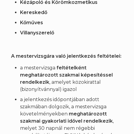
Kézápoló és Körömkozmetikus
Kereskedő
Kőműves
Villanyszerelő
A mestervizsgára való jelentkezés feltételei:
a mestervizsga
feltételként
meghatározott szakmai képesítéssel
rendelkezik
, amelyet közokirattal
(bizonyítvánnyal) igazol
a jelentkezés időpontjában adott
szakmában dolgozik, a mestervizsga
követelményekben
meghatározott
szakmai gyakorlati idővel rendelkezik
,
melyet 30 napnál nem régebbi