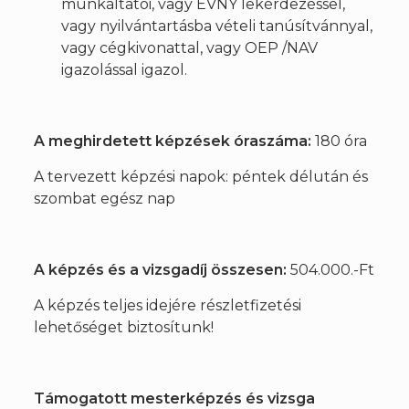
munkáltatói, vagy EVNY lekérdezéssel,
vagy nyilvántartásba vételi tanúsítvánnyal,
vagy cégkivonattal, vagy OEP /NAV
igazolással igazol.
A meghirdetett képzések óraszáma:
180 óra
A tervezett képzési napok: péntek délután és
szombat egész nap
A képzés és a vizsgadíj összesen:
504.000.-Ft
A képzés teljes idejére részletfizetési
lehetőséget biztosítunk!
Támogatott mesterképzés és vizsga