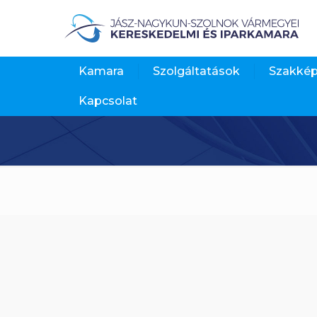
Kamara
Szolgáltatások
Szakké
Kapcsolat