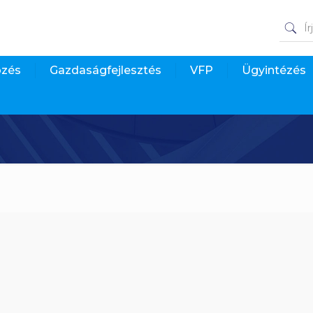
pzés
Gazdaságfejlesztés
VFP
Ügyintézés