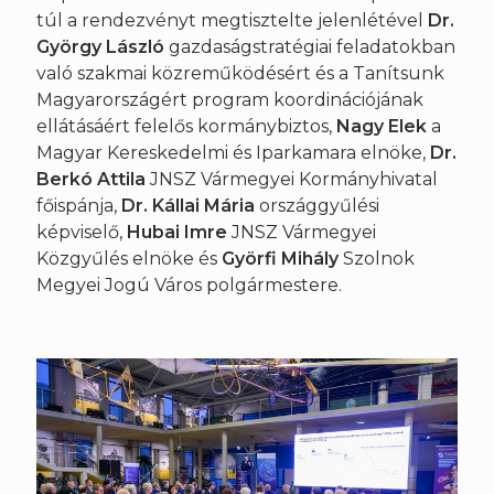
túl a rendezvényt megtisztelte jelenlétével
Dr.
György László
gazdaságstratégiai feladatokban
való szakmai közreműködésért és a Tanítsunk
Magyarországért program koordinációjának
ellátásáért felelős kormánybiztos,
Nagy Elek
a
Magyar Kereskedelmi és Iparkamara elnöke,
Dr.
Berkó Attila
JNSZ Vármegyei Kormányhivatal
főispánja,
Dr. Kállai Mária
országgyűlési
képviselő,
Hubai Imre
JNSZ Vármegyei
Közgyűlés elnöke és
Györfi Mihály
Szolnok
Megyei Jogú Város polgármestere.