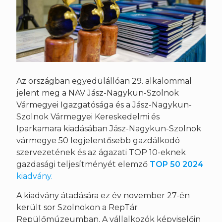
Az országban egyedülállóan 29. alkalommal
jelent meg a NAV Jász-Nagykun-Szolnok
Vármegyei Igazgatósága és a Jász-Nagykun-
Szolnok Vármegyei Kereskedelmi és
Iparkamara kiadásában Jász-Nagykun-Szolnok
vármegye 50 legjelentősebb gazdálkodó
szervezetének és az ágazati TOP 10-eknek
gazdasági teljesítményét elemző
TOP 50 2024
kiadvány.
A kiadvány átadására ez év november 27-én
került sor Szolnokon a RepTár
Repülőmúzeumban. A vállalkozók képviselőin