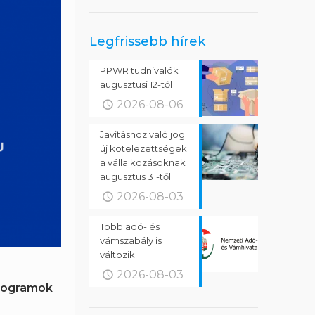
Legfrissebb hírek
PPWR tudnivalók
augusztusi 12-től
2026-08-06
Javításhoz való jog:
új kötelezettségek
a vállalkozásoknak
augusztus 31-től
2026-08-03
Több adó- és
vámszabály is
változik
2026-08-03
programok