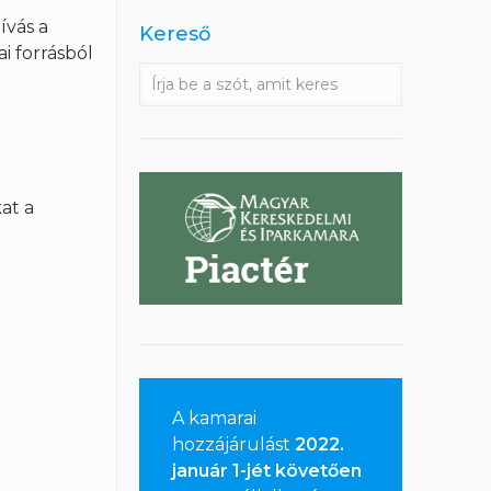
hívás a
Kereső
i forrásból
at a
A kamarai
hozzájárulást
2022.
január 1-jét követően