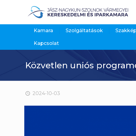
Kamara
Szolgáltatások
Szakké
Kapcsolat
Közvetlen uniós programo
2024-10-03