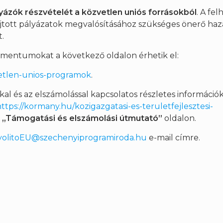
yázók részvételét a közvetlen uniós forrásokból
. A fel
tott pályázatok megvalósításához szükséges önerő haza
t.
okumentumokat a következő oldalon érhetik el:
etlen-unios-programok
.
al és az elszámolással kapcsolatos részletes információk
https://kormany.hu/kozigazgatasi-es-teruletfejlesztesi-
i
„Támogatási és elszámolási útmutató”
oldalon.
yolitoEU@szechenyiprogramiroda.hu
e-mail címre.