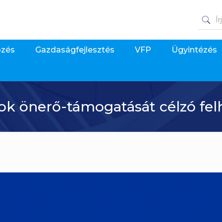
pzés
Gazdaságfejlesztés
VFP
Ügyintézés
k önerő-támogatását célzó fel