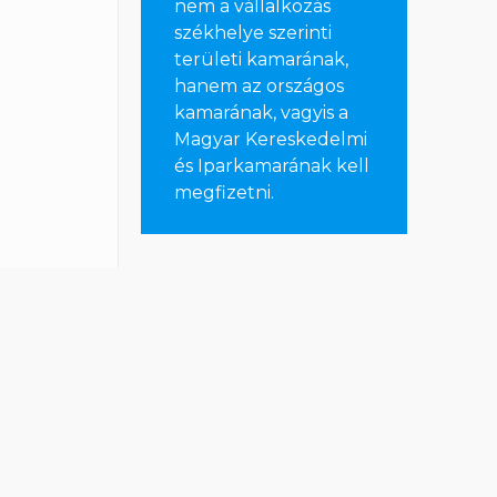
nem a vállalkozás
székhelye szerinti
területi kamarának,
hanem az országos
kamarának, vagyis a
Magyar Kereskedelmi
és Iparkamarának kell
megfizetni
.