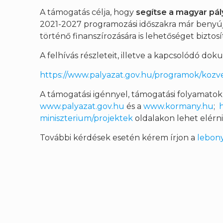
A támogatás célja, hogy
segítse a magyar pál
2021-2027 programozási időszakra már benyúj
történő finanszírozására is lehetőséget biztosí
A felhívás részleteit, illetve a kapcsolódó d
https://www.palyazat.gov.hu/programok/kozv
A támogatási igénnyel, támogatási folyamatokk
www.palyazat.gov.hu
és a
www.kormany.hu
;
miniszterium/projektek
oldalakon lehet elérn
További kérdések esetén kérem írjon a
lebon