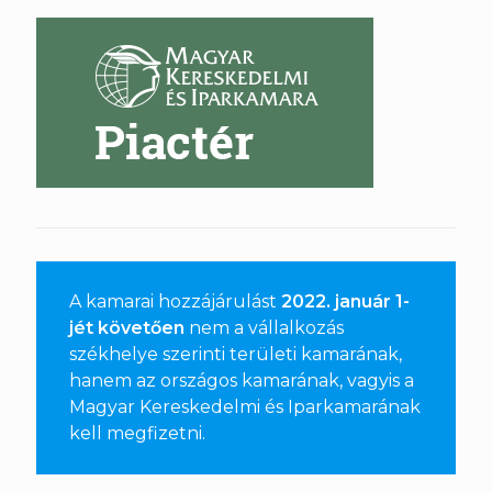
A kamarai hozzájárulást
2022. január 1-
jét követően
nem a vállalkozás
székhelye szerinti területi kamarának,
hanem az országos kamarának, vagyis a
Magyar Kereskedelmi és Iparkamarának
kell megfizetni
.