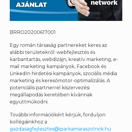
BRRO20200617001
Egy román társaság partnereket keres az
alábbi területekről: webfejlesztés és
karbantartás, webdizájn, kreatív marketing, e-
mail marketing kampányok, Facebook és
LinkedIn hirdetési kampányok, szociális média
marketing és keresőmotor-optimalizálás. A
potenciális partnerrel kiszervezési
megállapodás keretében kívánnak
együttműködni.
További információkért kérjük, forduljon
kollégáinkhoz a
gazdasagfejlesztes@iparkamaraszolnok.hu