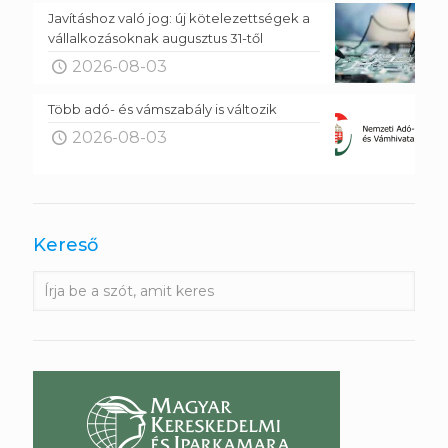
Javításhoz való jog: új kötelezettségek a
vállalkozásoknak augusztus 31-től
2026-08-03
Több adó- és vámszabály is változik
2026-08-03
Kereső