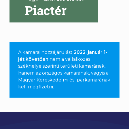
A kamarai hozzájárulást
2022. január 1-
jét követően
nem a vállalkozás
székhelye szerinti területi kamarának,
hanem az országos kamarának, vagyis a
Magyar Kereskedelmi és Iparkamarának
kell megfizetni
.