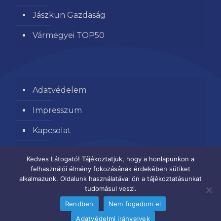
Jászkun Gazdaság
Vármegyei TOP50
Adatvédelem
Impresszum
Kapcsolat
Segítse kamaránk munkáját
Kedves Látogató! Tájékoztatjuk, hogy a honlapunkon a
felhasználói élmény fokozásának érdekében sütiket
alkalmazunk. Oldalunk használatával ön a tájékoztatásunkat
tudomásul veszi.
Rendben
Nem fogadom el
Adatvédelmi irányelvek