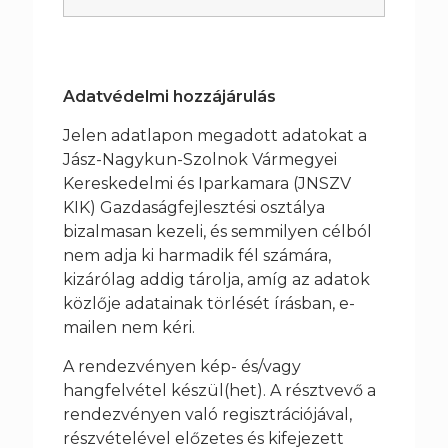
Adatvédelmi hozzájárulás
Jelen adatlapon megadott adatokat a
Jász-Nagykun-Szolnok Vármegyei
Kereskedelmi és Iparkamara (JNSZV
KIK) Gazdaságfejlesztési osztálya
bizalmasan kezeli, és semmilyen célból
nem adja ki harmadik fél számára,
kizárólag addig tárolja, amíg az adatok
közlője adatainak törlését írásban, e-
mailen nem kéri.
A rendezvényen kép- és/vagy
hangfelvétel készül(het). A résztvevő a
rendezvényen való regisztrációjával,
részvételével előzetes és kifejezett