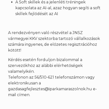
A Soft skillek és a jelenléti tréningek
kapcsolata az AI-al, azaz hogyan segíti a soft
skillek fejlődését az AI
A rendezvényen való részvétel a JNSZ
vármegyei KKV szektorba tartozó vállalkozások
számára ingyenes, de előzetes regisztrációhoz
kötött!
Kérdés esetén forduljon bizalommal a
szervezőkhöz az alábbi elérhetőségek
valamelyikén.
Telefonon az 56/510-621 telefonszámon vagy
elektronikusan a
gazdasagfejlesztes@iparkamaraszolnok.hu e-
mail címen.