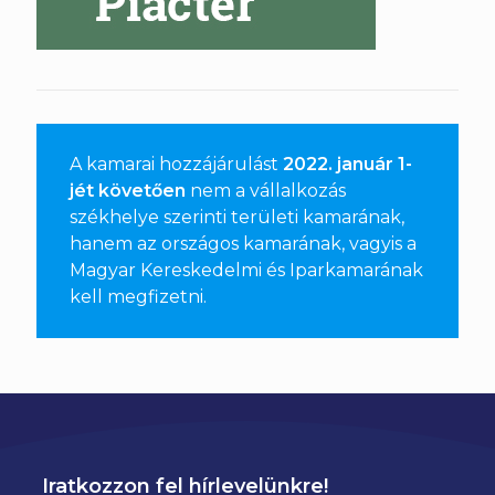
A kamarai hozzájárulást
2022. január 1-
jét követően
nem a vállalkozás
székhelye szerinti területi kamarának,
hanem az országos kamarának, vagyis a
Magyar Kereskedelmi és Iparkamarának
kell megfizetni
.
Iratkozzon fel hírlevelünkre!