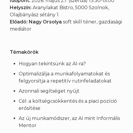
Időpont:
2026. május 27. (szerda) 13:30-15:00
Helyszín:
Aranylakat Bistro, 5000 Szolnok,
Olajbányász sétány 1.
Előadó:
Nagy Orsolya
soft skill téner, gazdasági
mediátor
Témakörök
Hogyan tekintsünk az AI-ra?
Optimalizálja a munkafolyamatokat és
felgyorsítja a repetitív rutinfeladatokat
Azonnali segítséget nyújt
Cél: a költségcsökkentés és a piaci pozíció
erősítése
Az új munkamódszer, az AI mint Informális
Mentor