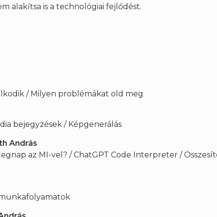
 alakítsa is a technológiai fejlődést.
olkodik / Milyen problémákat old meg
edia bejegyzések / Képgenerálás
óth András
tegnap az MI-vel? / ChatGPT Code Interpreter / Összesít
lt munkafolyamatok
 András