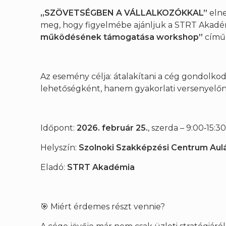
„SZÖVETSÉGBEN A VÁLLALKOZÓKKAL”
elne
meg, hogy figyelmébe ajánljuk a STRT Akad
működésének támogatása workshop”
című 
Az esemény célja: átalakítani a cég gondolkod
lehetőségként, hanem gyakorlati versenyel
Időpont:
2026. február 25.
, szerda – 9:00‑15:3
Helyszín:
Szolnoki Szakképzési Centrum Aul
Eladó:
STRT Akadémia
🎯 Miért érdemes részt vennie?