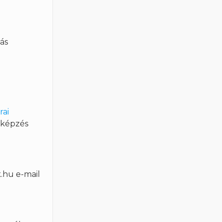
ás
rai
 a képzés
.hu e-mail