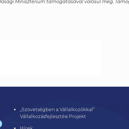
azdasági Minisztérium támogatásával valósul meg. Támo
„Szövetségben a Vállalkozókkal”
Vállalkozásfejlesztési Projekt
Hírek