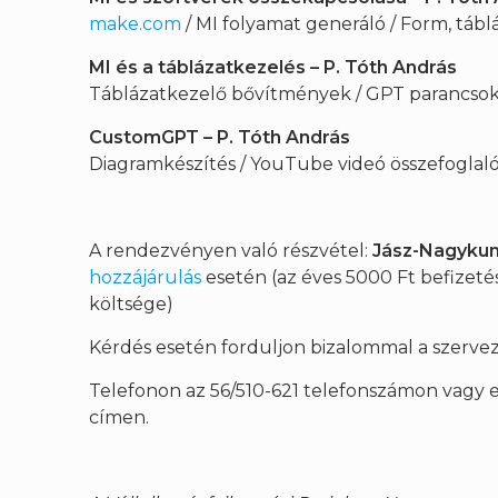
make.com
/ MI folyamat generáló / Form, tábl
MI és a táblázatkezelés – P. Tóth András
Táblázatkezelő bővítmények / GPT parancsok 
CustomGPT –
P. Tóth András
Diagramkészítés / YouTube videó összefoglal
A rendezvényen való részvétel:
Jász-Nagykun
hozzájárulás
esetén (az éves 5000 Ft befizet
költsége)
Kérdés esetén forduljon bizalommal a szerve
Telefonon az 56/510-621 telefonszámon vagy 
címen.