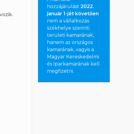
hozzájárulást
2022.
január 1-jét követően
vozik.
nem a vállalkozás
székhelye szerinti
területi kamarának,
hanem az országos
kamarának, vagyis a
Magyar Kereskedelmi
és Iparkamarának kell
megfizetni
.