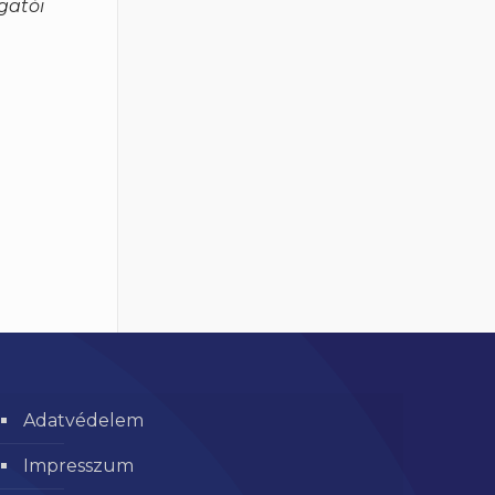
gatói
Adatvédelem
Impresszum