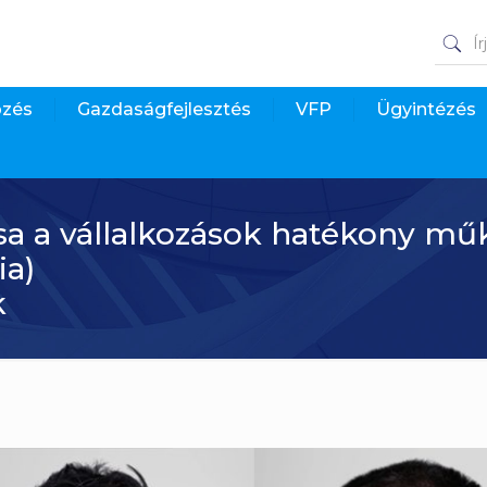
pzés
Gazdaságfejlesztés
VFP
Ügyintézés
ása a vállalkozások hatékony 
a)
k