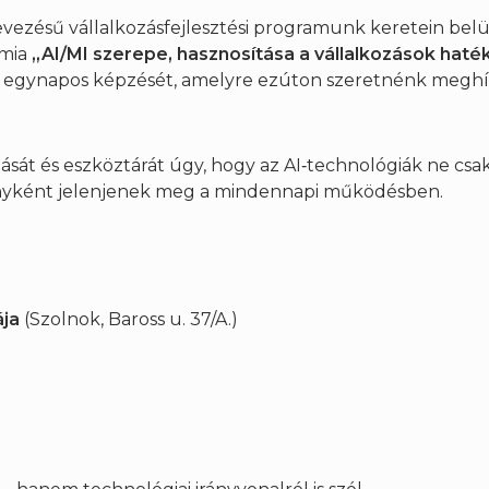
vezésű vállalkozásfejlesztési programunk keretein belü
émia
„AI/MI szerepe, hasznosítása a vállalkozások haté
egynapos képzését, amelyre ezúton szeretnénk meghív
ását és eszköztárát úgy, hogy az AI‑technológiák ne csa
őnyként jelenjenek meg a mindennapi működésben.
0
ája
(Szolnok, Baross u. 37/A.)