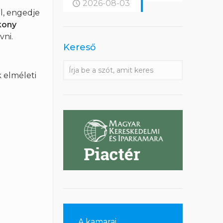
2026-08-03
l, engedje
kony
ni.
Kereső
k elméleti
A kamarai