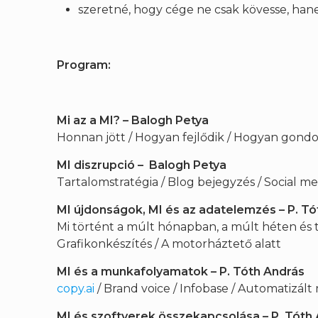
szeretné, hogy cége ne csak kövesse, hanem
Program:
Mi az a MI? – Balogh Petya
Honnan jött / Hogyan fejlődik / Hogyan gond
MI diszrupció –
Balogh Petya
Tartalomstratégia / Blog bejegyzés / Social m
MI újdonságok, MI és az adatelemzés – P. T
Mi történt a múlt hónapban, a múlt héten és 
Grafikonkészítés / A motorháztető alatt
MI és a munkafolyamatok – P. Tóth András
copy.ai
/ Brand voice / Infobase / Automatizá
MI és szoftverek összekapcsolása – P. Tóth