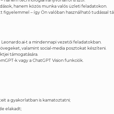
– hanem technológiai irányvonalról is szól.
dások, hanem közös munka valós üzleti feladatokon.
tt figyelemmel – így Ön valóban használható tudással tá
 Leonardo.ai‑t a mindennapi vezetői feladatokban.
övegeket, valamint social‑media posztokat készíteni.
tjei támogatására.
tomGPT‑k vagy a ChatGPT Vision funkciók.
eit a gyakorlatban is kamatoztatni;
de elakadt;