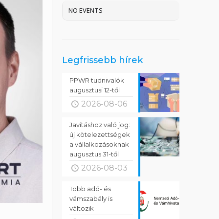
NO EVENTS
Legfrissebb hírek
PPWR tudnivalók
augusztusi 12-től
2026-08-06
Javításhoz való jog:
új kötelezettségek
a vállalkozásoknak
augusztus 31-től
2026-08-03
Több adó- és
vámszabály is
változik