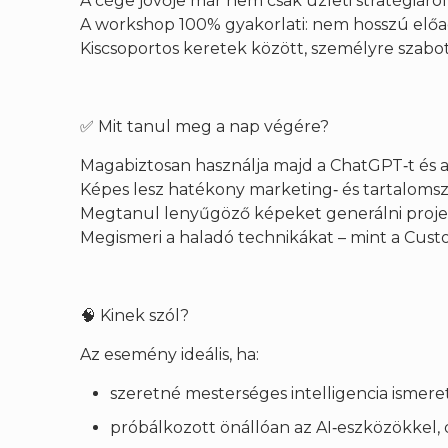
A cége jövője már nem csak üzleti stratégiáról 
A workshop 100% gyakorlati: nem hosszú előa
Kiscsoportos keretek között, személyre szabo
✅ Mit tanul meg a nap végére?
Magabiztosan használja majd a ChatGPT‑t és a
Képes lesz hatékony marketing‑ és tartalomsz
Megtanul lenyűgöző képeket generálni projek
Megismeri a haladó technikákat – mint a Cus
🧠 Kinek szól?
Az esemény ideális, ha:
szeretné mesterséges intelligencia ismeret
próbálkozott önállóan az AI‑eszközökkel, 