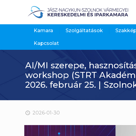
Kamara
Szolgáltatások
Szakké
Kapcsolat
AI/MI szerepe, hasznosít
workshop (STRT Akadémi
2026. február 25. | Szolno
2026-01-30