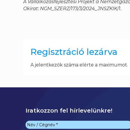
A Vállalkozásfejlesztési Projekt a Nemzetg
Okirat: NGM_SZERZ/173/3/2024_JNSZKIK/1.
Regisztráció lezárva
A jelentkezők száma elérte a maximumot.
Iratkozzon fel hírlevelünkre!