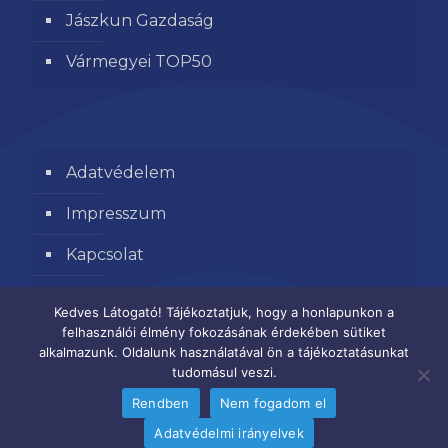
Jászkun Gazdaság
Vármegyei TOP50
Adatvédelem
Impresszum
Kapcsolat
Segítse kamaránk munkáját
Kedves Látogató! Tájékoztatjuk, hogy a honlapunkon a
felhasználói élmény fokozásának érdekében sütiket
alkalmazunk. Oldalunk használatával ön a tájékoztatásunkat
tudomásul veszi.
Rendben
Nem fogadom el
Adatvédelmi irányelvek