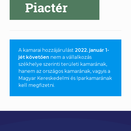
A kamarai hozzájárulást
2022. január 1-
jét követően
nem a vállalkozás
székhelye szerinti területi kamarának,
hanem az országos kamarának, vagyis a
Magyar Kereskedelmi és Iparkamarának
kell megfizetni
.