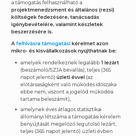
a támogatás felhasználható a
projektmenedzsment és általános (rezsi)
költségek fedezésére, tanácsadás
igénybevételére, valamint készletek
beszerzésére is.
A
felhívásra támogatási
kérelmet azon
mikro- és kisvállalkozások nyújthatnak be:
amelyek rendelkeznek legalább
1 lezárt
(beszámoló/SZJA bevallás), teljes (365
napot jelentő)
üzleti évvel
(az
előtársaságként való működés időszaka
ebbe nem, viszont a jogelőd működési
tartama beleszámít),
amelynek éves átlagos statisztikai
állományi létszáma a támogatási kérelem
benyújtását megelőző legutolsó lezárt,
teljes (365 napot jelentő) üzleti évben