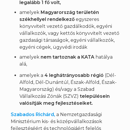
legalább 1 fő volt,
amelyek
Magyarország területén
székhellyel rendelkező
egyszeres
könyvvitelt vezető gazdálkodók, egyéni
vállalkozók, vagy kettős könyvvitelt vezető
gazdasági társaságok, egyéni vállalkozók,
egyéni cégek, ügyvédi irodák
amelyek
nem tartoznak a KATA
hatálya
alá,
amelyek a
4 leghátrányosabb régió
(Dél-
Alföld, Dél-Dunántúl, Észak-Alföld, Észak-
Magyarország) és/vagy a Szabad
Vállalkozási Zónák (SZVZ)
településein
valósítják meg fejlesztéseiket.
Szabados Richárd,
a Nemzetgazdasági
Minisztérium kis- és középvállalkozások
fejlesztéséért és technológiáért felelős