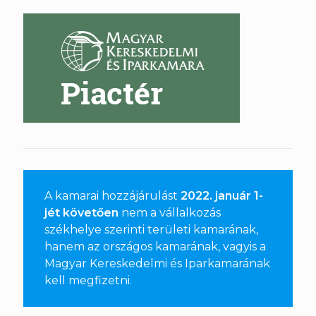
A kamarai hozzájárulást
2022. január 1-
jét követően
nem a vállalkozás
székhelye szerinti területi kamarának,
hanem az országos kamarának, vagyis a
Magyar Kereskedelmi és Iparkamarának
kell megfizetni
.