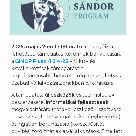
2025. május 7-én 17:00 órától
megnyílik a
lehetőség támogatási kérelmek benyújtására
a
GINOP Plusz -1.2.4-25
– Mikro- és
kisvállalkozások támogatása a
leghátrányosabb helyzetű régiókban, illetve a
Szabad Vállalkozási Zónákban c. felhívásra.
A támogatást
új eszközök
és technológiák
beszerzésére,
informatikai fejlesztések
megvalósítására (hardver eszközök, szoftverek
beszerzése, felhőszolgáltatás igénybevétele)
és ingatlan beruházásra (korszerűsítés,
bővítés) fordíthatják a vállalkozások. Emellett