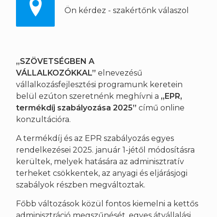
Ön kérdez - szakértőnk válaszol
„SZÖVETSÉGBEN A
VÁLLALKOZÓKKAL”
elnevezésű
vállalkozásfejlesztési programunk keretein
belül ezúton szeretnénk meghívni a
„
EPR,
termékdíj szabályozása 2025”
című online
konzultációra.
A termékdíj és az EPR szabályozás egyes
rendelkezései 2025. január 1-jétől módosításra
kerültek, melyek hatására az adminisztratív
terheket csökkentek, az anyagi és eljárásjogi
szabályok részben megváltoztak.
Főbb változások közül fontos kiemelni a kettős
adminisztráció megszűnését, egyes átvállalási