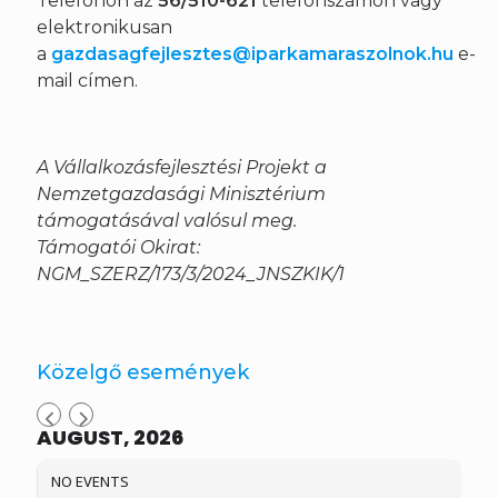
Telefonon az
56/510-621
telefonszámon vagy
elektronikusan
a
gazdasagfejlesztes@iparkamaraszolnok.hu
e-
mail címen.
A Vállalkozásfejlesztési Projekt a
Nemzetgazdasági Minisztérium
támogatásával valósul meg.
Támogatói Okirat:
NGM_SZERZ/173/3/2024_JNSZKIK/1
Közelgő események
AUGUST, 2026
NO EVENTS