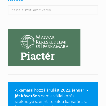
A kamarai hozzájárulást
2022. január 1-
jét követően
nem a vállalkozás
székhelye szerinti területi kamarának,