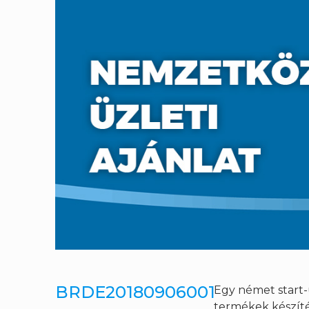
BRDE20180906001
Egy német start-u
termékek készíté