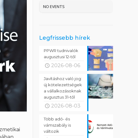
NO EVENTS
Legfrissebb hírek
PPWR tudnivalók
augusztusi 12-től
2026-08-06
Javításhoz való jog:
új kötelezettségek
a vállalkozásoknak
augusztus 31-től
2026-08-03
Több adó- és
vámszabály is
ozmetikai
változik
pában.