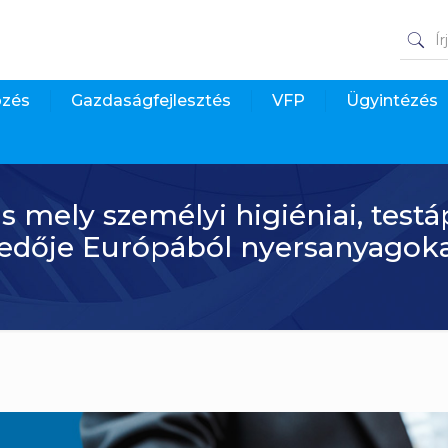
pzés
Gazdaságfejlesztés
VFP
Ügyintézés
s mely személyi higiéniai, test
dője Európából nyersanyagokat