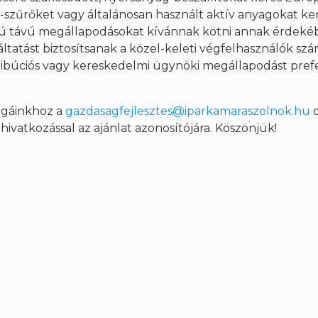
szűrőket vagy általánosan használt aktív anyagokat ke
zú távú megállapodásokat kívánnak kötni annak érdeké
ltatást biztosítsanak a közel-keleti végfelhasználók szá
tribúciós vagy kereskedelmi ügynöki megállapodást pref
légáinkhoz a
gazdasagfejlesztes@iparkamaraszolnok.hu
c
ivatkozással az ajánlat azonosítójára. Köszönjük!