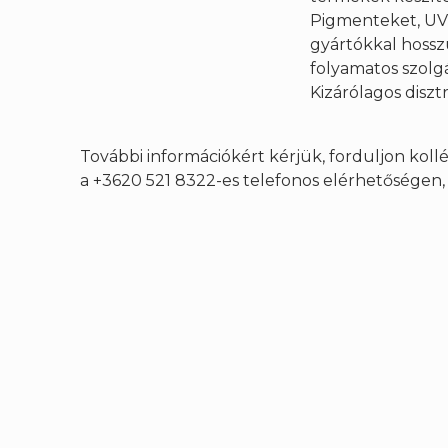
Pigmenteket, UV-
gyártókkal hoss
folyamatos szolgá
Kizárólagos disz
További információkért kérjük, forduljon kol
a +3620 521 8322-es telefonos elérhetőségen, h