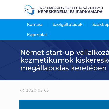
Kamara
Szolgáltatások
Szakké
Kapcsolat
Német start-up vállalkozá
kozmetikumok kiskereske
megállapodás keretében
2020-05-05