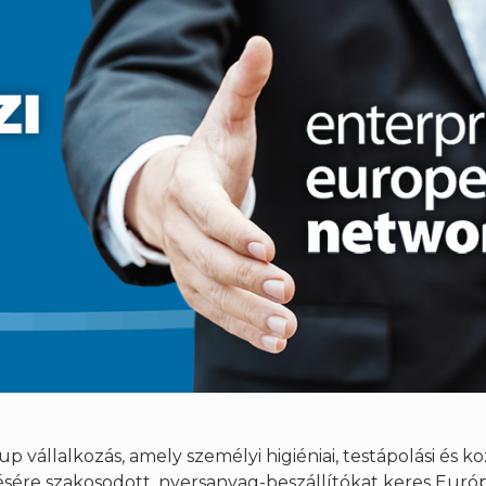
p vállalkozás, amely személyi higiéniai, testápolási és k
sére szakosodott, nyersanyag-beszállítókat keres Euró