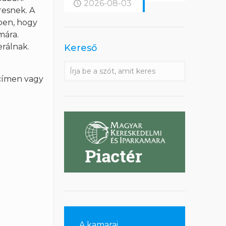
2026-08-03
resnek. A
ben, hogy
mára.
erálnak.
Kereső
ímen vagy
A kamarai