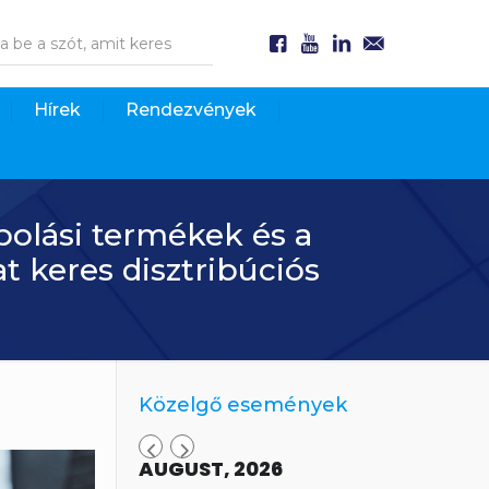
Hírek
Rendezvények
ápolási termékek és a
 keres disztribúciós
Közelgő események
AUGUST, 2026