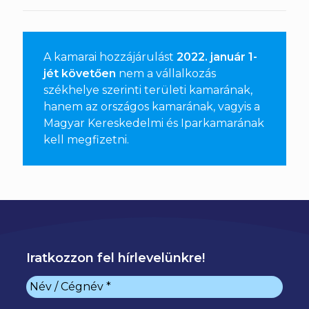
A kamarai hozzájárulást
2022. január 1-
jét követően
nem a vállalkozás
székhelye szerinti területi kamarának,
hanem az országos kamarának, vagyis a
Magyar Kereskedelmi és Iparkamarának
kell megfizetni
.
Iratkozzon fel hírlevelünkre!