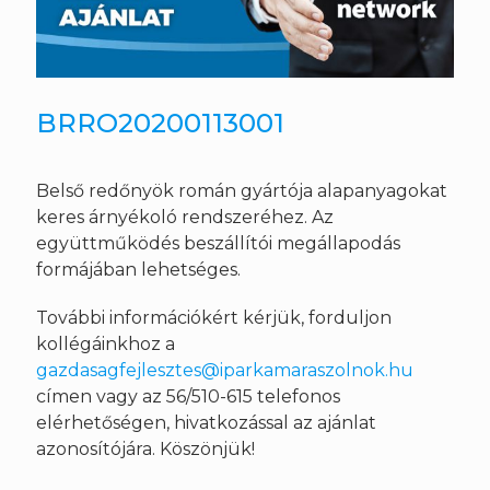
BRRO20200113001
Belső redőnyök román gyártója alapanyagokat
keres árnyékoló rendszeréhez. Az
együttműködés beszállítói megállapodás
formájában lehetséges.
További információkért kérjük, forduljon
kollégáinkhoz a
gazdasagfejlesztes@iparkamaraszolnok.hu
címen vagy az 56/510-615 telefonos
elérhetőségen, hivatkozással az ajánlat
azonosítójára. Köszönjük!