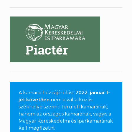
A kamarai hozzájárulást
2022. január 1-
jét követően
nem a vállalkozás
székhelye szerinti területi kamarának,
hanem az országos kamarának, vagyis a
Magyar Kereskedelmi és Iparkamarának
kell megfizetni
.