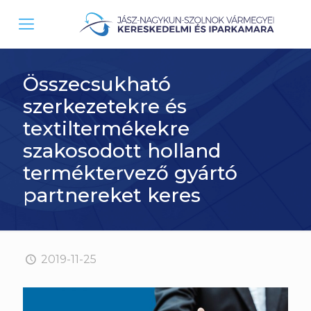
Összecsukható
szerkezetekre és
textiltermékekre
szakosodott holland
terméktervező gyártó
partnereket keres
2019-11-25