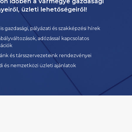
jön időben a vármegye gazdasági
eiről, üzleti lehetőségeiről!
is gazdasági, pályázati és szakképzési hírek
bályváltozások, adózással kapcsolatos
ációk
nk és társszervezeteink rendezvényei
di és nemzetközi üzleti ajánlatok