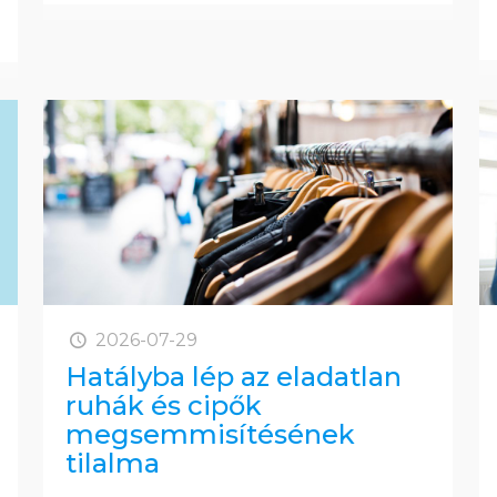
2026-07-29
Hatályba lép az eladatlan
ruhák és cipők
megsemmisítésének
tilalma