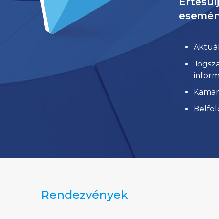
Értesül
esemény
Aktuál
Jogsza
inform
Kamará
Belföl
Rendezvények