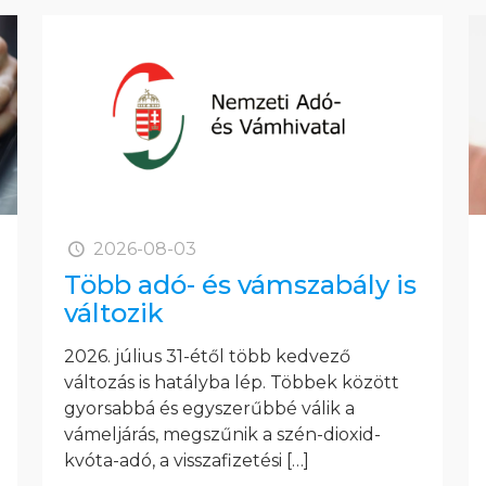
2026-08-03
Több adó- és vámszabály is
változik
2026. július 31-étől több kedvező
változás is hatályba lép. Többek között
gyorsabbá és egyszerűbbé válik a
vámeljárás, megszűnik a szén-dioxid-
kvóta-adó, a visszafizetési
[…]