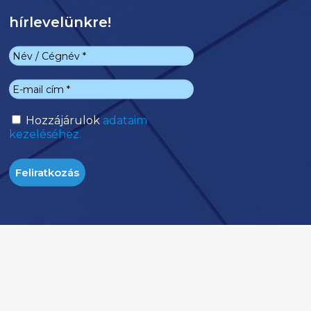
hírlevelünkre!
Hozzájárulok
adataim
kezeléséhez.