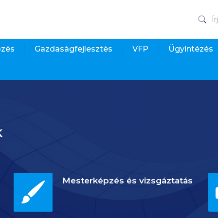
pzés
Gazdaságfejlesztés
VFP
Ügyintézés
k
Mesterképzés és vizsgáztatás