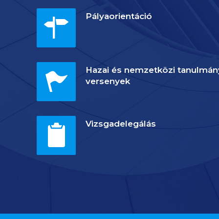
Pályaorientáció
Hazai és nemzetközi tanulmán
versenyek
Vizsgadelegálás