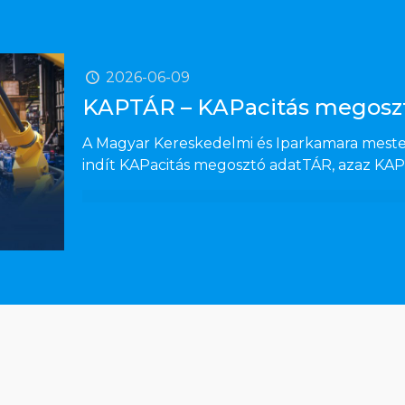
2026-06-09
KAPTÁR – KAPacitás megosz
A Magyar Kereskedelmi és Iparkamara mester
indít KAPacitás megosztó adatTÁR, azaz KAP