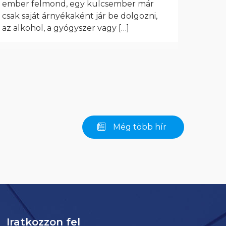
ember felmond, egy kulcsember már
csak saját árnyékaként jár be dolgozni,
az alkohol, a gyógyszer vagy
[…]
Még több hír
Iratkozzon fel