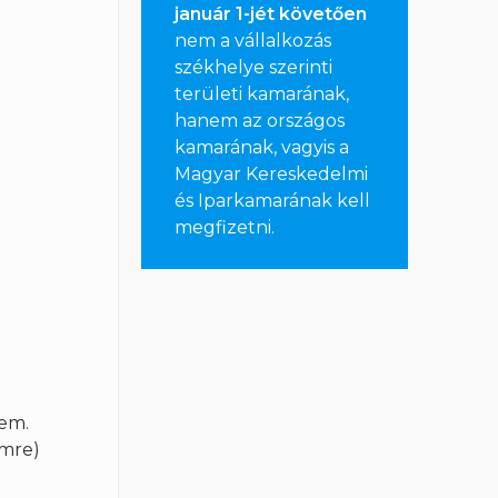
január 1-jét követően
nem a vállalkozás
székhelye szerinti
területi kamarának,
hanem az országos
kamarának, vagyis a
Magyar Kereskedelmi
és Iparkamarának kell
megfizetni
.
 em.
ímre)