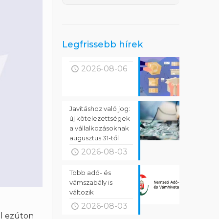
Legfrissebb hírek
2026-08-06
Javításhoz való jog:
új kötelezettségek
a vállalkozásoknak
augusztus 31-től
2026-08-03
Több adó- és
vámszabály is
változik
2026-08-03
ül ezúton