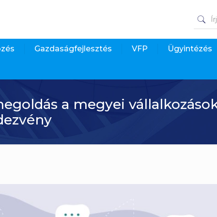
pzés
Gazdaságfejlesztés
VFP
Ügyintézés
egoldás a megyei vállalkozáso
ndezvény