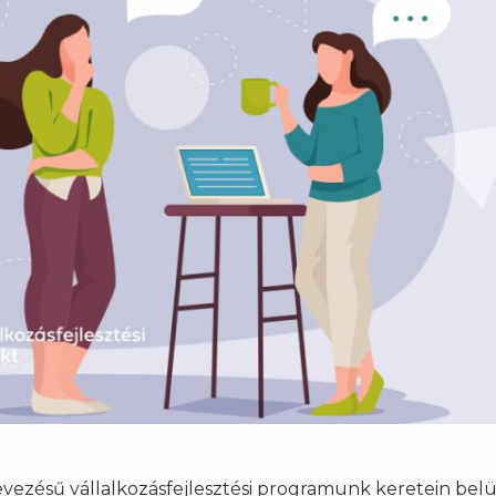
evezésű vállalkozásfejlesztési programunk keretein bel