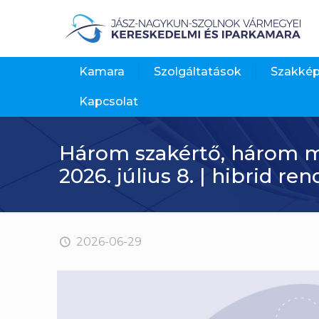
Kamara
Szolgáltatások
Szakké
Kapcsolat
Három szakértő, három m
2026. július 8. | hibrid re
2026-06-29