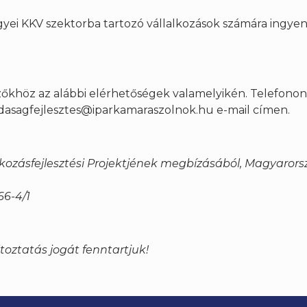
yei KKV szektorba tartozó vállalkozások számára ingyen
őkhöz az alábbi elérhetőségek valamelyikén. Telefonon 
dasagfejlesztes@iparkamaraszolnok.hu e-mail címen.
kozásfejlesztési Projektjének megbízásából, Magyaror
6-4/1
oztatás jogát fenntartjuk!