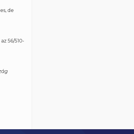
es, de
az 56/510-
szág