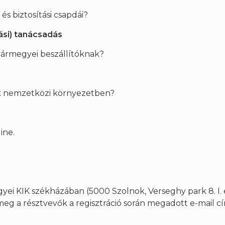
és biztosítási csapdái?
tási) tanácsadás
 vármegyei beszállítóknak?
cok nemzetközi környezetben?
ine.
ei KIK székházában (5000 Szolnok, Verseghy park 8. I.
 meg a résztvevők a regisztráció során megadott e-mail c