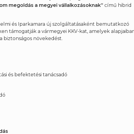
rom megoldás a megyei vállalkozásoknak”
című hibrid
lmi és Iparkamara új szolgáltatásaként bemutatkozó
ken támogatják a vármegyei KKV-kat, amelyek alapjaiba
 a biztonságos növekedést.
tási és befektetési tanácsadó
adó
adás