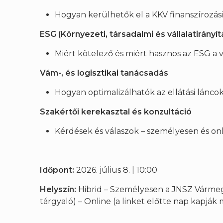
Hogyan kerülhetők el a KKV finanszírozási 
ESG (Környezeti, társadalmi és vállalatirányí
Miért kötelező és miért hasznos az ESG a
Vám-, és logisztikai tanácsadás
Hogyan optimalizálhatók az ellátási lán
Szakértői kerekasztal és konzultáció
Kérdések és válaszok – személyesen és onl
Időpont:
2026. július 8. | 10:00
Helyszín:
Hibrid – Személyesen a JNSZ Vármegy
tárgyaló) – Online (a linket előtte nap kapják