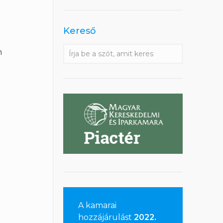
Kereső
n
A kamarai
hozzájárulást
2022.